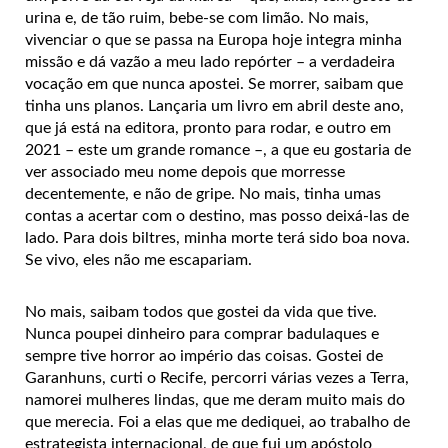
urina e, de tão ruim, bebe-se com limão. No mais,
vivenciar o que se passa na Europa hoje integra minha
missão e dá vazão a meu lado repórter – a verdadeira
vocação em que nunca apostei. Se morrer, saibam que
tinha uns planos. Lançaria um livro em abril deste ano,
que já está na editora, pronto para rodar, e outro em
2021 – este um grande romance –, a que eu gostaria de
ver associado meu nome depois que morresse
decentemente, e não de gripe. No mais, tinha umas
contas a acertar com o destino, mas posso deixá-las de
lado. Para dois biltres, minha morte terá sido boa nova.
Se vivo, eles não me escapariam.
No mais, saibam todos que gostei da vida que tive.
Nunca poupei dinheiro para comprar badulaques e
sempre tive horror ao império das coisas. Gostei de
Garanhuns, curti o Recife, percorri várias vezes a Terra,
namorei mulheres lindas, que me deram muito mais do
que merecia. Foi a elas que me dediquei, ao trabalho de
estrategista internacional, de que fui um apóstolo