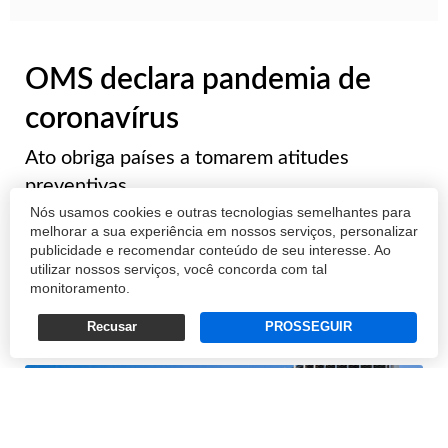
OMS declara pandemia de
coronavírus
Ato obriga países a tomarem atitudes
preventivas
Nós usamos cookies e outras tecnologias semelhantes para
melhorar a sua experiência em nossos serviços, personalizar
POR AGÊNCIA BRASIL
publicidade e recomendar conteúdo de seu interesse. Ao
utilizar nossos serviços, você concorda com tal
11/03/2020 17:20
monitoramento.
Recusar
PROSSEGUIR