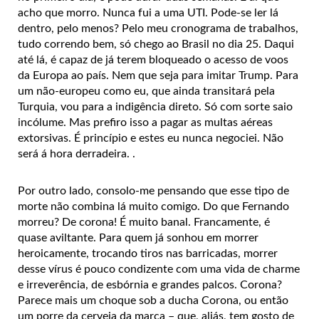
acho que morro. Nunca fui a uma UTI. Pode-se ler lá
dentro, pelo menos? Pelo meu cronograma de trabalhos,
tudo correndo bem, só chego ao Brasil no dia 25. Daqui
até lá, é capaz de já terem bloqueado o acesso de voos
da Europa ao país. Nem que seja para imitar Trump. Para
um não-europeu como eu, que ainda transitará pela
Turquia, vou para a indigência direto. Só com sorte saio
incólume. Mas prefiro isso a pagar as multas aéreas
extorsivas. É princípio e estes eu nunca negociei. Não
será á hora derradeira. .
Por outro lado, consolo-me pensando que esse tipo de
morte não combina lá muito comigo. Do que Fernando
morreu? De corona! É muito banal. Francamente, é
quase aviltante. Para quem já sonhou em morrer
heroicamente, trocando tiros nas barricadas, morrer
desse vírus é pouco condizente com uma vida de charme
e irreverência, de esbórnia e grandes palcos. Corona?
Parece mais um choque sob a ducha Corona, ou então
um porre da cerveja da marca – que, aliás, tem gosto de