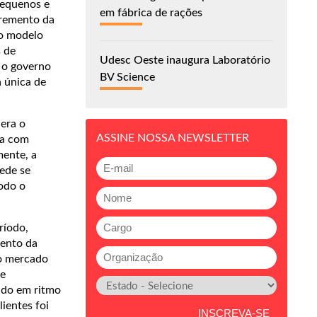
pequenos e
em fábrica de rações
cremento da
 o modelo
s de
Udesc Oeste inaugura Laboratório
, o governo
BV Science
a única de
 era o
ASSINE NOSSA NEWSLETTER
ia com
mente, a
ede se
odo o
ríodo,
mento da
no mercado
de
ndo em ritmo
ientes foi