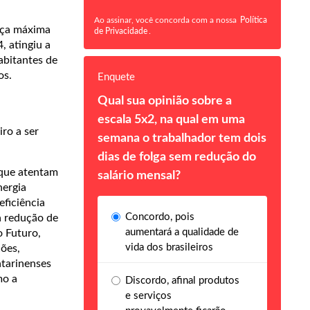
Ao assinar, você concorda com a nossa
Política
nça máxima
de Privacidade
.
, atingiu a
abitantes de
os.
Enquete
Qual sua opinião sobre a
escala 5x2, na qual em uma
iro a ser
semana o trabalhador tem dois
dias de folga sem redução do
 que atentam
salário mensal?
nergia
ficiência
Concordo, pois
a redução de
aumentará a qualidade de
o Futuro,
vida dos brasileiros
ções,
atarinenses
mo a
Discordo, afinal produtos
e serviços