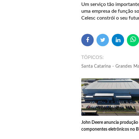
Um serviço tão importante
uma empresa de função soci
Celesc constrói o seu futu
TÓPICOS
Santa Catarina - Grandes M
John Deere anuncia produção
componentes eletrônicos no Br