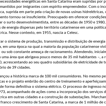
necessidades energéticas em Santa Catarina eram supridas por 
, mantidos por imigrantes com espírito empreendedor. Com o in
ca, suprida em parte pela criação de novas usinas hidrelétricas,
mento tornou-se insuficiente. Preocupado em oferecer condiçõe
ar o surto desenvolvimentista, entre as décadas de 1950 e 1980
de energia dispersas pelo território catarinense em uma polític
étrica. Nesse contexto, em 1955, nascia a Celesc.
orar o sistema de produção, transmissão e distribuição de energia
, em uma época na qual a maioria da população catarinense viv
 – ou sob constante ameaça de racionamento. Atendendo, inicial
 uma área que abrigava pouco menos de 35 mil habitantes –, a r
, acrescentando ao seu quadro subsidiárias de eletricidade de t
ório de 39 cidades.
ançou a histórica marca de 100 mil consumidores. No mesmo pe
icas e o projeto embrião do centro de treinamento e aperfeiçoa
de forma definitiva o sistema elétrico. O processo de ingresso 
1973, acompanhado de ações como a incorporação dos serviços 
létrica em outras cidades e a construção de subestações. Marcha
franco crescimento de Santa Catarina, a marca de 1 milhão de cl