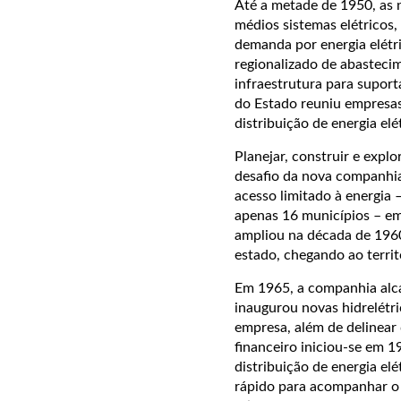
Até a metade de 1950, as 
médios sistemas elétricos
demanda por energia elétri
regionalizado de abasteci
infraestrutura para suport
do Estado reuniu empresas 
distribuição de energia el
Planejar, construir e expl
desafio da nova companhia
acesso limitado à energia
apenas 16 municípios – em
ampliou na década de 1960
estado, chegando ao territ
Em 1965, a companhia alc
inaugurou novas hidrelétr
empresa, além de delinear 
financeiro iniciou-se em 
distribuição de energia e
rápido para acompanhar o 