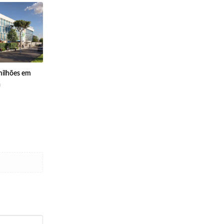
milhões em
a