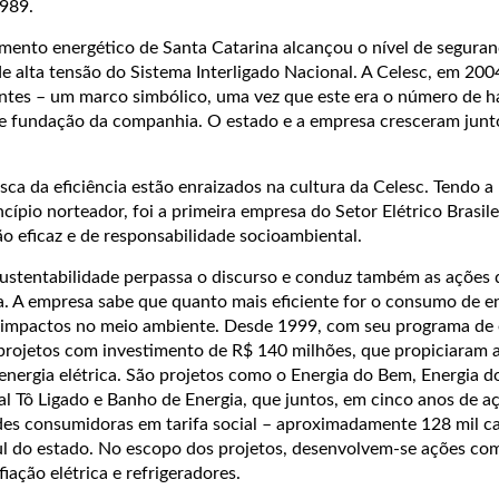
1989.
mento energético de Santa Catarina alcançou o nível de segura
de alta tensão do Sistema Interligado Nacional. A Celesc, em 2004
entes – um marco simbólico, uma vez que este era o número de h
e fundação da companhia. O estado e a empresa cresceram junt
sca da eficiência estão enraizados na cultura da Celesc. Tendo a
cípio norteador, foi a primeira empresa do Setor Elétrico Brasile
o eficaz e de responsabilidade socioambiental.
 sustentabilidade perpassa o discurso e conduz também as ações
ca. A empresa sabe que quanto mais eficiente for o consumo de e
s impactos no meio ambiente. Desde 1999, com seu programa de e
0 projetos com investimento de R$ 140 milhões, que propiciaram 
rgia elétrica. São projetos como o Energia do Bem, Energia d
al Tô Ligado e Banho de Energia, que juntos, em cinco anos de a
des consumidoras em tarifa social – aproximadamente 128 mil c
ul do estado. No escopo dos projetos, desenvolvem-se ações co
iação elétrica e refrigeradores.