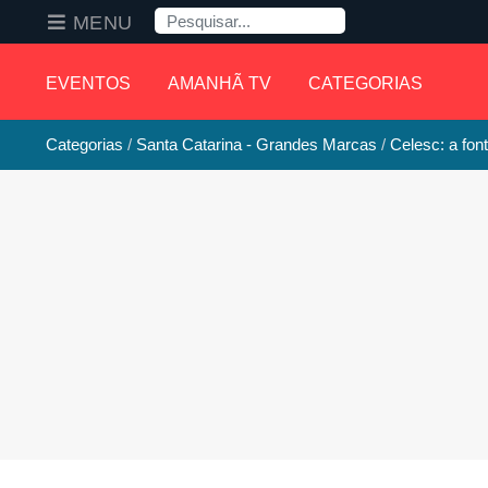
Pesquisa
MENU
EVENTOS
AMANHÃ TV
CATEGORIAS
Categorias
Santa Catarina - Grandes Marcas
Celesc: a fon