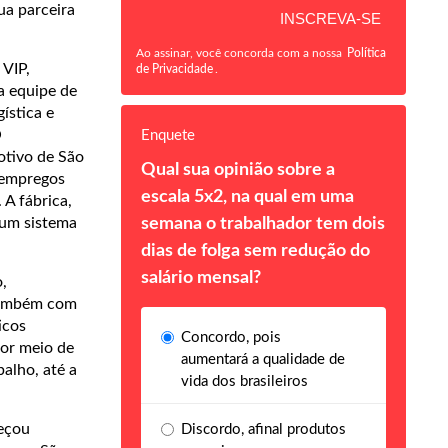
ua parceira
Ao assinar, você concorda com a nossa
Política
 VIP,
de Privacidade
.
a equipe de
ística e
O
Enquete
otivo de São
Qual sua opinião sobre a
 empregos
escala 5x2, na qual em uma
 A fábrica,
 um sistema
semana o trabalhador tem dois
dias de folga sem redução do
salário mensal?
,
 também com
icos
Concordo, pois
por meio de
aumentará a qualidade de
alho, até a
vida dos brasileiros
eçou
Discordo, afinal produtos