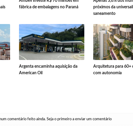
Ambev investe R$ 70 milhões em
Apenas 3,6% dos muni
ais
fábrica de embalagens no Paraná
próximos da universal
saneamento
Argenta encaminha aquisição da
Arquitetura para 60+ 
American Oil
com autonomia
um comentário feito ainda. Seja o primeiro a enviar um comentário