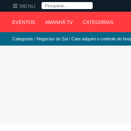
Pesquisa
MENU
EVENTOS
AMANHÃ TV
CATEGORIAS
Categorias
Negócios do Sul
Care adquire o controle do hosp