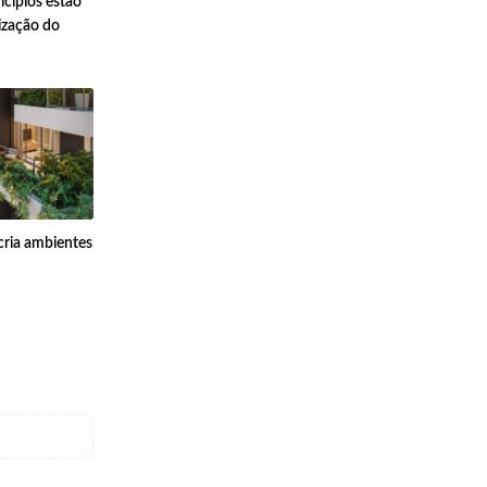
cípios estão
ização do
cria ambientes