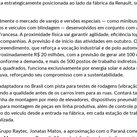
a estrategicamente posicionada ao lado da fábrica da Renault, s
almente o mercado de varejo e versões especiais — como minibus
os e veículos com blindagem — desenvolvidos em conjunto com 
ncesa. A proximidade física vai garantir agilidade, eficiência log
companhias. A previsão é de início das atividades em outubro. 
mpreendimento, que reforça a vocação industrial e de polo autom
aproximadamente R$ 20 milhões, com a previsão de gerar até 100
onforme a demanda, e mais de 500 postos de trabalho indiretos.
 quadrados, funciona exclusivamente por energia solar e adota
uva, reforçando seu compromisso com a sustentabilidade.
adaptadora no Brasil com pista para testes de rodagens (vibração
tindo a qualidade antes de os carros irem para as ruas. Contará
linha de montagem por meio de elevadores, dispositivos pneumát
para montagem de peças em linha produtiva, além de controle 
do veículo desde a entrada na fábrica, em cada estação de trab
lizada.
Grupo Raytec, Jonatas Matos, a aproximação com o Paraná com