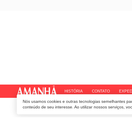
HISTÓRIA
CONTATO
EXPED
Nós usamos cookies e outras tecnologias semelhantes par
© 2020 Revista Amanhã.
Todos os direitos reservados.
Desenvolvido por
conteúdo de seu interesse. Ao utilizar nossos serviços, v