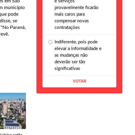
zes em São
e serviços
um município
provavelmente ficarão
 que pode
mais caros para
isse, se
compensar novas
 "No Paraná,
contratações
revê.
Indiferente, pois pode
elevar a informalidade e
as mudanças não
deverão ser tão
significativas