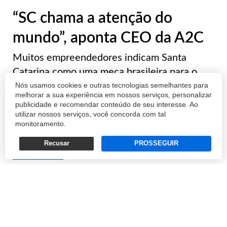
“SC chama a atenção do
mundo”, aponta CEO da A2C
Muitos empreendedores indicam Santa
Catarina como uma meca brasileira para o
Nós usamos cookies e outras tecnologias semelhantes para
desenvolvimento de startups. Incentivos,
melhorar a sua experiência em nossos serviços, personalizar
associativismo forte e investimentos em
publicidade e recomendar conteúdo de seu interesse. Ao
educação são alguns dos aspectos que
utilizar nossos serviços, você concorda com tal
monitoramento.
levaram a esse estágio. A avaliação é do
empresário And...
Recusar
PROSSEGUIR
REDAÇÃO
07/11/2019 15:53