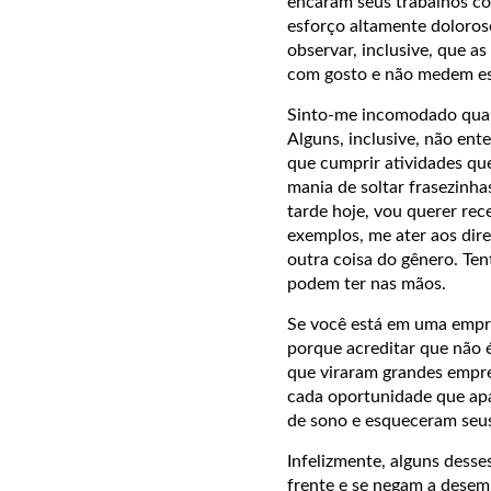
encaram seus trabalhos c
esforço altamente doloros
observar, inclusive, que a
com gosto e não medem esf
Sinto-me incomodado quan
Alguns, inclusive, não en
que cumprir atividades que
mania de soltar frasezinhas
tarde hoje, vou querer rec
exemplos, me ater aos dir
outra coisa do gênero. Ten
podem ter nas mãos.
Se você está em uma empr
porque acreditar que não 
que viraram grandes empre
cada oportunidade que ap
de sono e esqueceram seu
Infelizmente, alguns dess
frente e se negam a dese