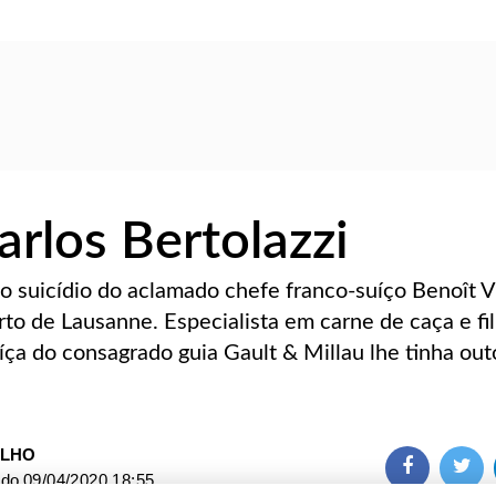
arlos Bertolazzi
 o suicídio do aclamado chefe franco-suíço Benoît Vi
to de Lausanne. Especialista em carne de caça e fi
suíça do consagrado guia Gault & Millau lhe tinha ou
ILHO
ado
09/04/2020 18:55