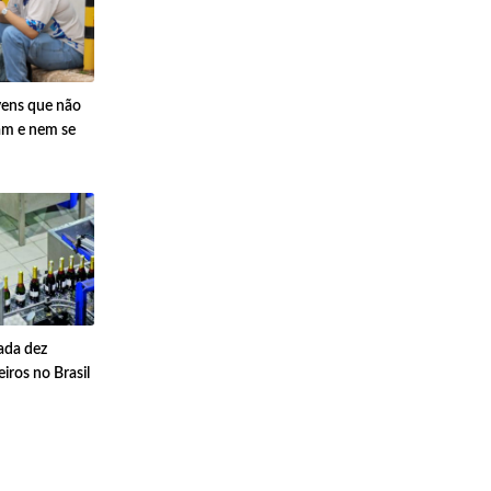
vens que não
am e nem se
cada dez
iros no Brasil