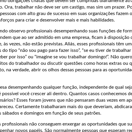
omo obrigações chatas que devem ser cumpridas diariamente at
o. Ora, trabalhar não deve ser um castigo, mas sim um prazer. 
s pessoas com alto grau de sucesso em suas organizações fazem o
orços para criar e desenvolver mais e mais habilidades.
do observo profissionais desempenhando suas funções de form
tendem que ao ser admitido em uma empresa, ficam à disposição 
, às vezes, não estão previstas. Aliás, esses profissionais têm um
 do tipo “não sou pago para fazer isso”, “se eu tiver de trabalhar
eber por isso” ou “imagine se vou trabalhar domingo!”. Não quer
eitos do trabalhador ou discutir questões como horas extras ou 
to, na verdade, abrir os olhos dessas pessoas para as oportunida
esa desempenhando qualquer função, independente de qual seja
é possível você crescer ali dentro. Quantos casos conhecemos de
sários? Esses foram jovens que não pensaram duas vezes em ap
areceu. Certamente trabalharam mais do que deveriam, abdicara
s sábados e domingos em função de seus patrões.
es profissionais não conseguem enxergar as oportunidades que s
mpenhar novos papéis. São normalmente pessoas que esperam r