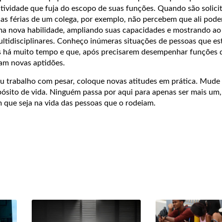
atividade que fuja do escopo de suas funções. Quando são solici
 as férias de um colega, por exemplo, não percebem que ali pode
a nova habilidade, ampliando suas capacidades e mostrando ao 
tidisciplinares. Conheço inúmeras situações de pessoas que e
s há muito tempo e que, após precisarem desempenhar funções d
ram novas aptidões.
seu trabalho com pesar, coloque novas atitudes em prática. Mude
pósito de vida. Ninguém passa por aqui para apenas ser mais um
m que seja na vida das pessoas que o rodeiam.