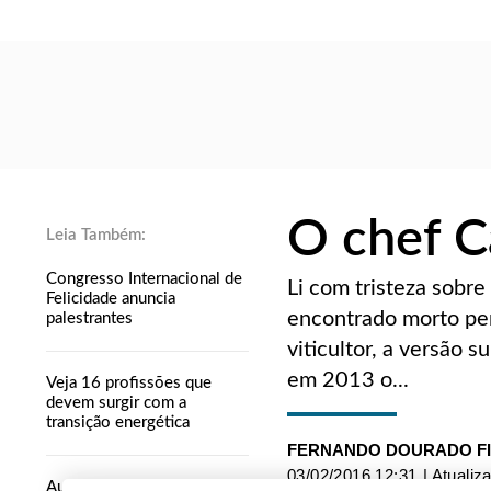
O chef C
Congresso Internacional de
Li com tristeza sobre
Felicidade anuncia
encontrado morto per
palestrantes
viticultor, a versão 
em 2013 o...
Veja 16 profissões que
devem surgir com a
transição energética
FERNANDO DOURADO F
03/02/2016 12:31
| Atualiz
Auge salarial no Brasil