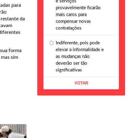
e serviços
tadas para
provavelmente ficarão
rão
mais caros para
restante da
compensar novas
stavam
contratações
iferentes
Indiferente, pois pode
elevar a informalidade e
 sua forma
as mudanças não
, mas sim
deverão ser tão
significativas