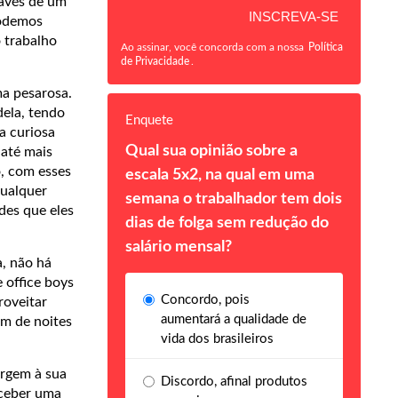
ravés de um
Podemos
 trabalho
Ao assinar, você concorda com a nossa
Política
de Privacidade
.
a pesarosa.
dela, tendo
Enquete
a curiosa
Qual sua opinião sobre a
 até mais
o, com esses
escala 5x2, na qual em uma
qualquer
semana o trabalhador tem dois
des que eles
dias de folga sem redução do
salário mensal?
, não há
 office boys
Concordo, pois
roveitar
aumentará a qualidade de
m de noites
vida dos brasileiros
urgem à sua
Discordo, afinal produtos
eceber uma