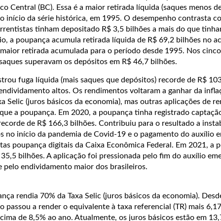
 Central (BC). Essa é a maior retirada líquida (saques menos d
o início da série histórica, em 1995. O desempenho contrasta 
rrentistas tinham depositado R$ 3,5 bilhões a mais do que tinh
, a poupança acumula retirada líquida de R$ 69,2 bilhões no 
a maior retirada acumulada para o período desde 1995. Nos cinco
saques superavam os depósitos em R$ 46,7 bilhões.
trou fuga líquida (mais saques que depósitos) recorde de R$ 103
 endividamento altos. Os rendimentos voltaram a ganhar da infla
 Selic (juros básicos da economia), mas outras aplicações de re
que a poupança. Em 2020, a poupança tinha registrado captação
ecorde de R$ 166,3 bilhões. Contribuiu para o resultado a insta
os no início da pandemia de Covid-19 e o pagamento do auxílio e
tas poupança digitais da Caixa Econômica Federal. Em 2021, a
 35,5 bilhões. A aplicação foi pressionada pelo fim do auxílio eme
 pelo endividamento maior dos brasileiros.
nça rendia 70% da Taxa Selic (juros básicos da economia). Des
o passou a render o equivalente à taxa referencial (TR) mais 6,1
r acima de 8,5% ao ano. Atualmente, os juros básicos estão em 13