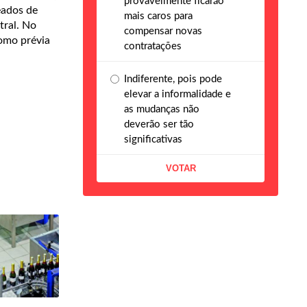
provavelmente ficarão
eados de
mais caros para
tral. No
compensar novas
omo prévia
contratações
Indiferente, pois pode
elevar a informalidade e
as mudanças não
deverão ser tão
significativas