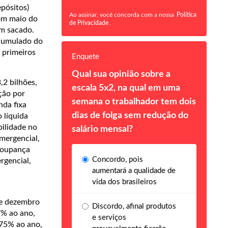
epósitos)
Ao assinar, você concorda com a nossa
Política
com maio do
de Privacidade
.
am sacado.
acumulado do
 primeiros
Enquete
Qual sua opinião sobre a
,2 bilhões,
escala 5x2, na qual em uma
ção por
semana o trabalhador tem dois
nda fixa
dias de folga sem redução do
 líquida
bilidade no
salário mensal?
mergencial,
 poupança
Concordo, pois
rgencial,
aumentará a qualidade de
vida dos brasileiros
de dezembro
Discordo, afinal produtos
7% ao ano,
e serviços
,75% ao ano,