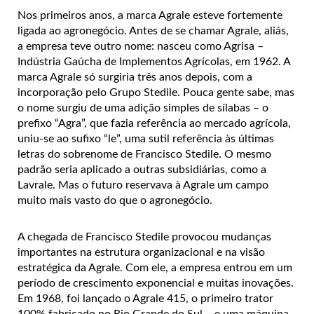
Nos primeiros anos, a marca Agrale esteve fortemente
ligada ao agronegócio. Antes de se chamar Agrale, aliás,
a empresa teve outro nome: nasceu como Agrisa –
Indústria Gaúcha de Implementos Agrícolas, em 1962. A
marca Agrale só surgiria três anos depois, com a
incorporação pelo Grupo Stedile. Pouca gente sabe, mas
o nome surgiu de uma adição simples de sílabas – o
prefixo “Agra”, que fazia referência ao mercado agrícola,
uniu-se ao sufixo “le”, uma sutil referência às últimas
letras do sobrenome de Francisco Stedile. O mesmo
padrão seria aplicado a outras subsidiárias, como a
Lavrale. Mas o futuro reservava à Agrale um campo
muito mais vasto do que o agronegócio.
A chegada de Francisco Stedile provocou mudanças
importantes na estrutura organizacional e na visão
estratégica da Agrale. Com ele, a empresa entrou em um
período de crescimento exponencial e muitas inovações.
Em 1968, foi lançado o Agrale 415, o primeiro trator
100% fabricado no Rio Grande do Sul – e uma máquina