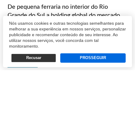
De pequena ferraria no interior do Rio
Grande do Sul a holding global do mercado
Nós usamos cookies e outras tecnologias semelhantes para
agrícola, o Grupo SLC se apoiou em decisões
melhorar a sua experiência em nossos serviços, personalizar
estratégicas de vanguarda para galgar os
publicidade e recomendar conteúdo de seu interesse. Ao
degraus do reconhecimento, passando das
utilizar nossos serviços, você concorda com tal
monitoramento.
origens humildes para um presente
grandioso....
Recusar
PROSSEGUIR
REDAÇÃO
27/03/2015 15:05