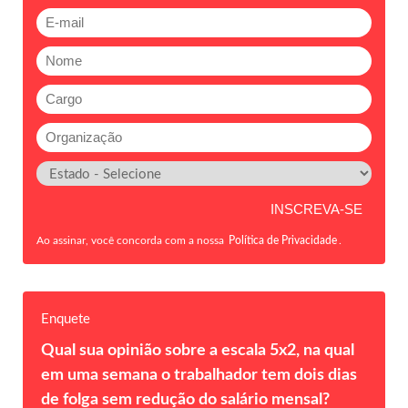
Ao assinar, você concorda com a nossa
Política de Privacidade
.
Enquete
Qual sua opinião sobre a escala 5x2, na qual
em uma semana o trabalhador tem dois dias
de folga sem redução do salário mensal?