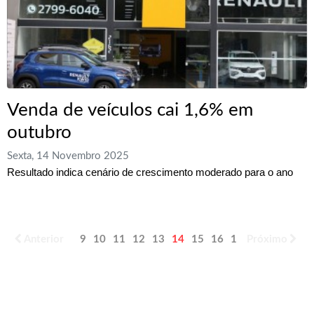
Venda de veículos cai 1,6% em
outubro
Sexta, 14 Novembro 2025
Resultado indica cenário de crescimento moderado para o ano
Anterior
9
10
11
12
13
14
15
16
17
Próximo
18