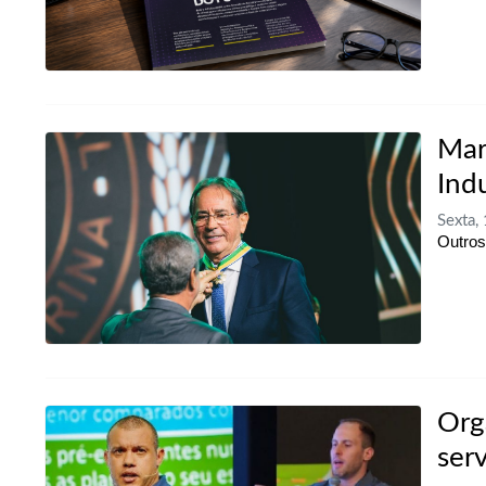
Mar
Ind
Sexta,
Outros
Org
serv