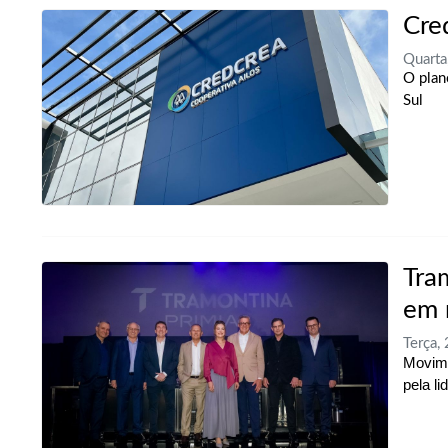
Cre
Quarta
O plan
Sul
Tra
em 
Terça,
Movime
pela l