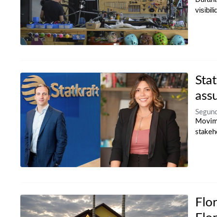
visibil
Sta
ass
Segund
Movime
stakeh
Flo