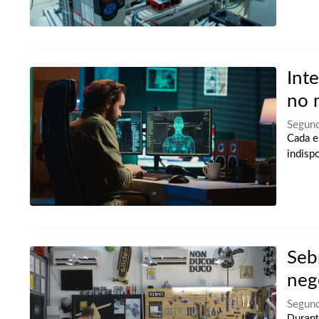
Inte
no 
Segund
Cada e
indisp
Seb
neg
Segund
Durant