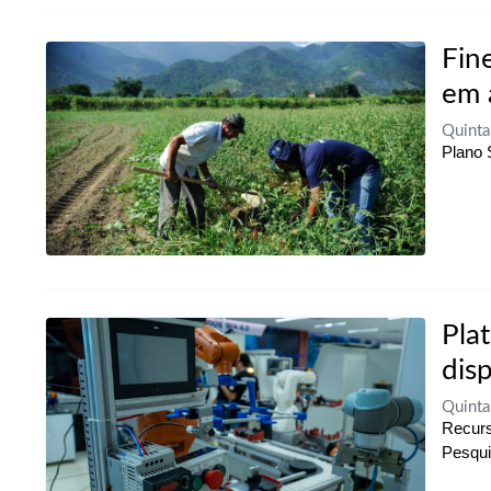
Fin
em a
Quinta
Plano 
Pla
dis
Quinta
Recurs
Pesqui