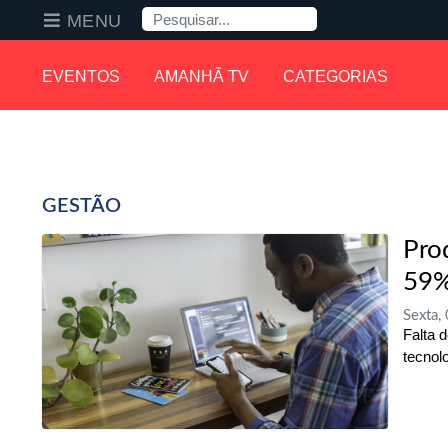
Pesquisa
MENU
EVENTOS
AMANHÃ TV
CATEGORIAS
GESTÃO
Pro
59%
Sexta,
Falta 
tecnol