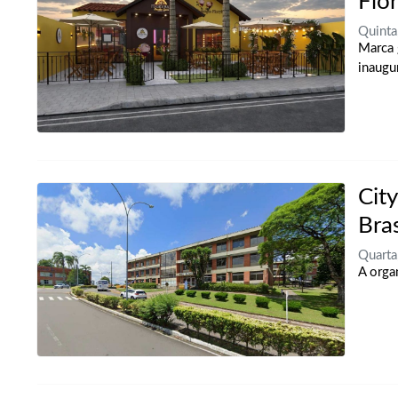
Flo
Quinta
Marca 
inaugu
Cit
Bra
Quarta
A orga