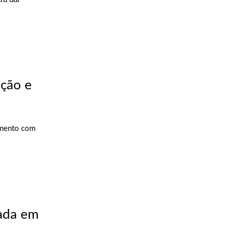
ação e
amento com
zada em