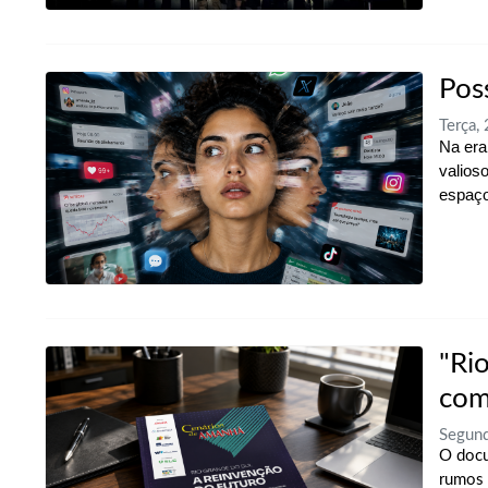
Pos
Terça,
Na era
valios
espaço
"Ri
com
Segund
O docu
rumos 