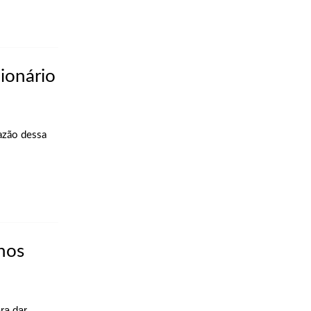
lionário
azão dessa
nos
ra dar