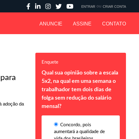
ou
ENTRAR
CRIAR CONTA
ANUNCIE
ASSINE
CONTATO
Enquete
Qual sua opinião sobre a escala
 para
5x2, na qual em uma semana o
trabalhador tem dois dias de
folga sem redução do salário
 à adoção da
mensal?
Concordo, pois
aumentará a qualidade de
vida dos brasileiros