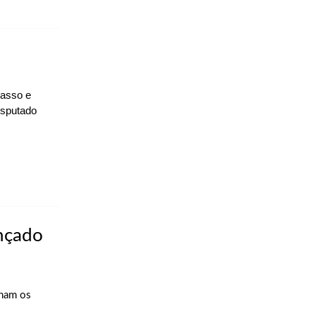
casso e
isputado
ançado
ham os