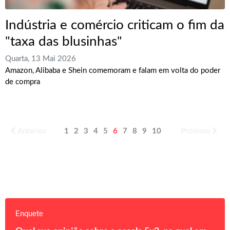
Indústria e comércio criticam o fim da
"taxa das blusinhas"
Quarta, 13 Mai 2026
Amazon, Alibaba e Shein comemoram e falam em volta do poder
de compra
Anterior
1
2
3
4
5
6
7
8
9
10
Próximo
Enquete