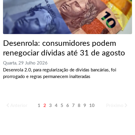
Desenrola: consumidores podem
renegociar dívidas até 31 de agosto
Quarta, 29 Julho 2026
Desenrola 2.0, para regularização de dívidas bancárias, foi
prorrogado e regras permanecem inalteradas
Anterior
1
2
3
4
5
6
7
8
9
10
Próximo