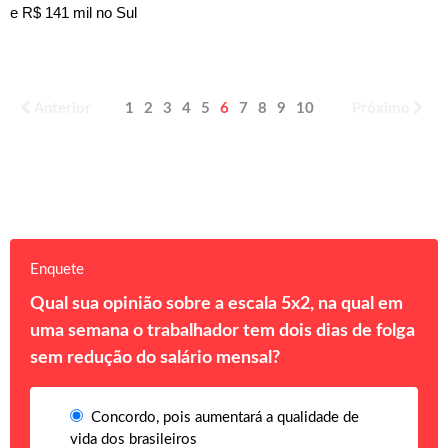
e R$ 141 mil no Sul
Anterior
1
2
3
4
5
6
7
8
9
10
Próximo
Enquete
Qual sua opinião sobre a escala 5x2, na qual em
uma semana o trabalhador tem dois dias de folga
sem redução do salário mensal?
Concordo, pois aumentará a qualidade de
vida dos brasileiros