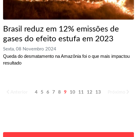
Brasil reduz em 12% emissões de
gases do efeito estufa em 2023
Sexta, 08 Novembro 2024
Queda do desmatamento na Amazônia foi o que mais impactou
resultado
Anterior
4
5
6
7
8
9
10
11
12
13
Próximo