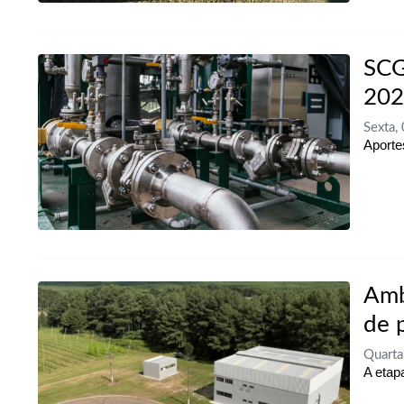
SCG
202
Sexta,
Aporte
Amb
de 
Quarta
A etap