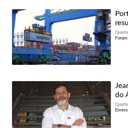
Por
resu
Quarta
Foram 
Jea
do 
Quarta
Emerso