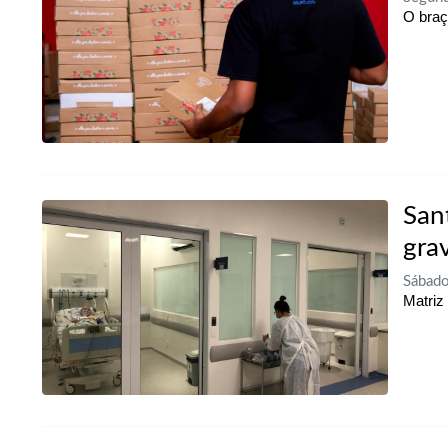
O braç
San
gra
Sábado
Matriz