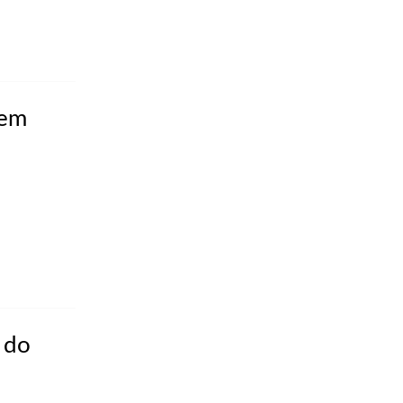
 em
 do