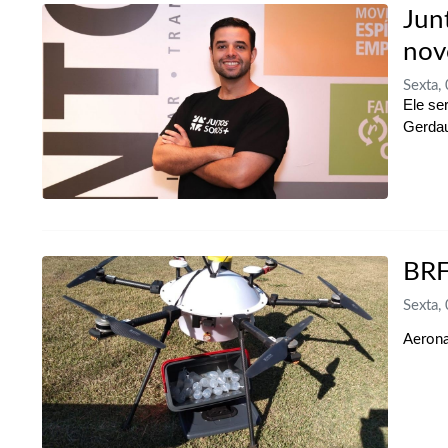
Jun
nov
Sexta,
Ele se
Gerdau
BRF
Sexta,
Aerona