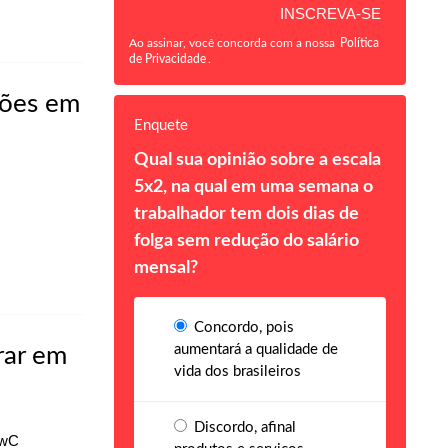
Ao assinar, você concorda com a nossa
Política
de Privacidade
.
hões em
Enquete
Qual sua opinião sobre a escala
5x2, na qual em uma semana o
trabalhador tem dois dias de
folga sem redução do salário
mensal?
Concordo, pois
aumentará a qualidade de
rar em
vida dos brasileiros
Discordo, afinal
PwC