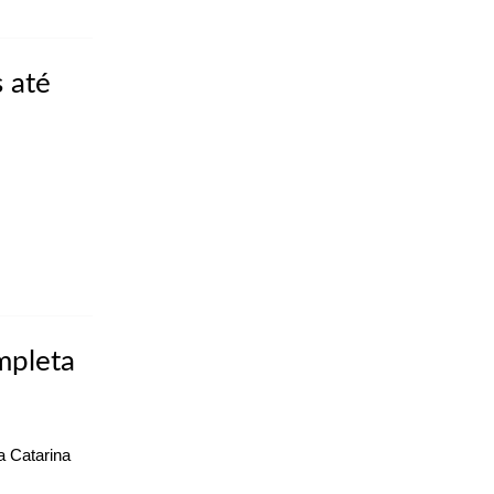
 até
mpleta
a Catarina