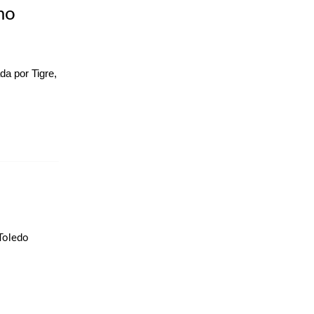
mo
da por Tigre,
 Toledo