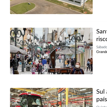
San
risc
Sábado
Grande
Sul
paí