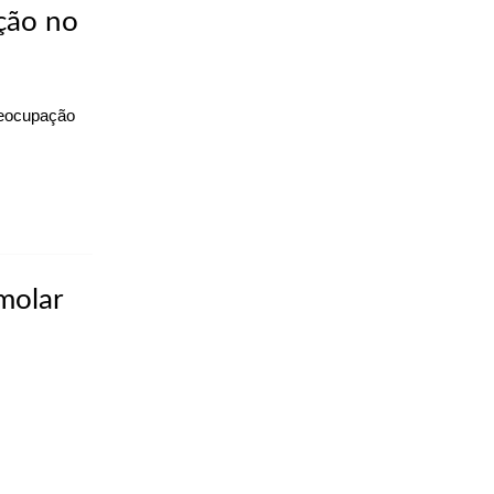
ção no
reocupação
molar