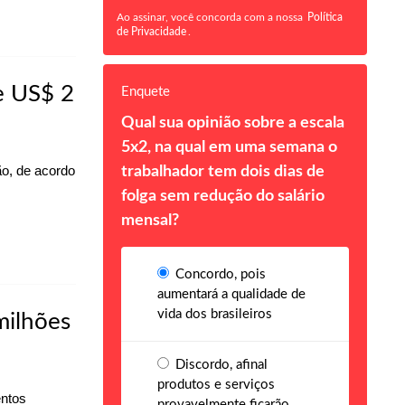
Ao assinar, você concorda com a nossa
Política
de Privacidade
.
e US$ 2
Enquete
Qual sua opinião sobre a escala
5x2, na qual em uma semana o
ão, de acordo
trabalhador tem dois dias de
folga sem redução do salário
mensal?
Concordo, pois
aumentará a qualidade de
vida dos brasileiros
milhões
Discordo, afinal
produtos e serviços
entos
provavelmente ficarão