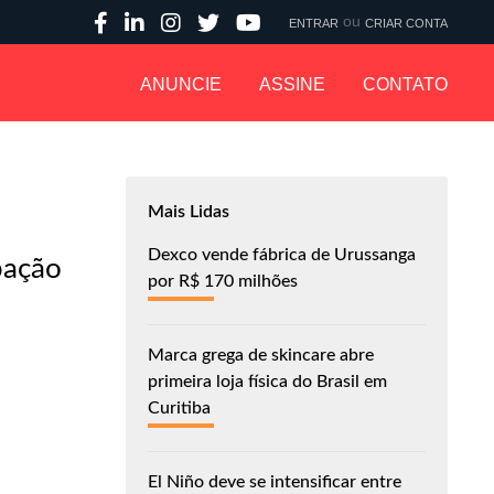
ou
ENTRAR
CRIAR CONTA
ANUNCIE
ASSINE
CONTATO
Mais Lidas
Dexco vende fábrica de Urussanga
pação
por R$ 170 milhões
Marca grega de skincare abre
primeira loja física do Brasil em
Curitiba
El Niño deve se intensificar entre