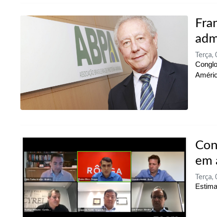
Fra
adm
Terça,
Conglo
Améric
Con
em 
Terça,
Estima