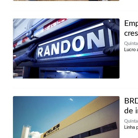
Emp
cre
Quinta
Lucro 
BRD
de 
Quinta
Linha 