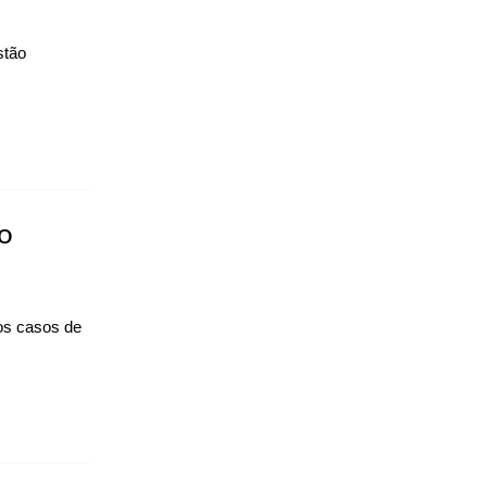
stão
o
dos casos de