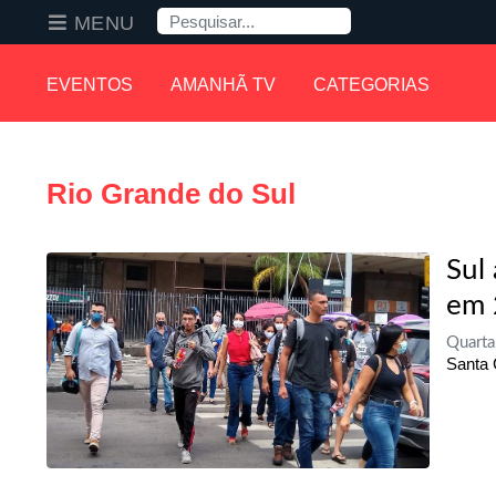
Pesquisa
MENU
EVENTOS
AMANHÃ TV
CATEGORIAS
Rio Grande do Sul
Sul
em 
Quarta
Santa 