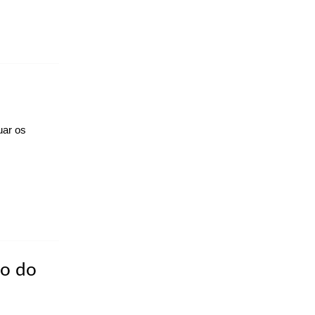
uar os
so do