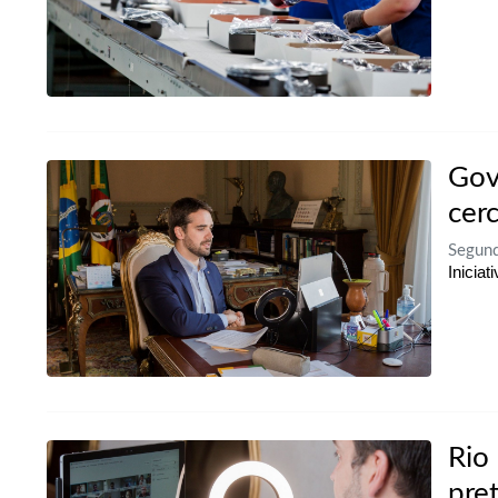
Gov
cer
Segun
Inicia
Rio
pre