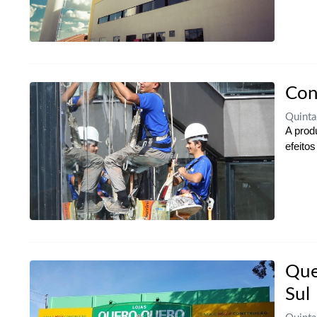
Con
Quinta
A prod
efeito
Que
Sul