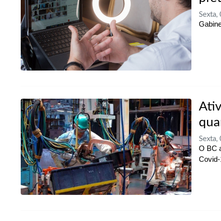
Sexta,
Gabine
Ati
qua
Sexta,
O BC a
Covid-