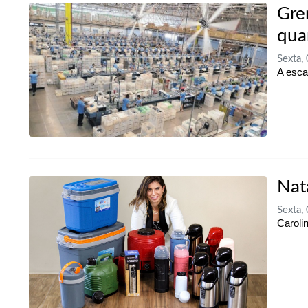
Gre
qua
Sexta,
A esca
Nat
Sexta,
Caroli