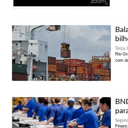
Bal
bilh
Terça,
Rio Gr
com da
BND
par
Segun
Financ