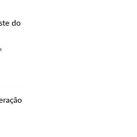
ste do
es
eração