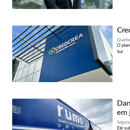
Cre
Quarta
O plan
Sul
Dan
em 
Segund
Ele su