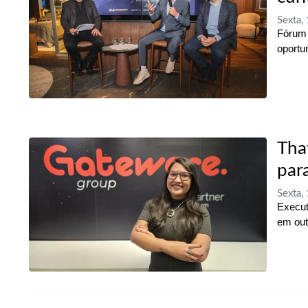
Sexta,
Fórum 
oportu
Tha
par
Sexta,
Execut
em out