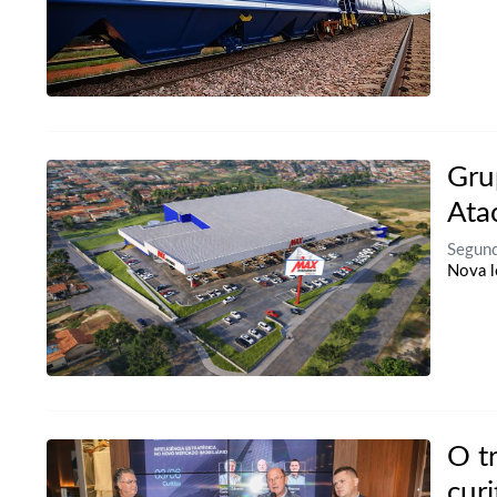
Gru
Ata
Segund
Nova l
O t
cur