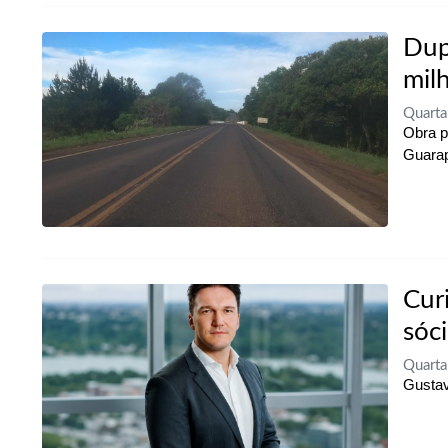
Dup
mil
Quarta
Obra p
Guara
Cur
sóc
Quarta
Gustav