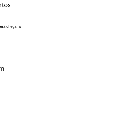
ntos
erá chegar a
em