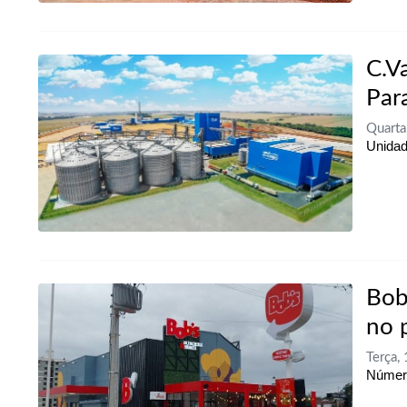
C.V
Par
Quarta
Unidad
Bob
no 
Terça,
Número