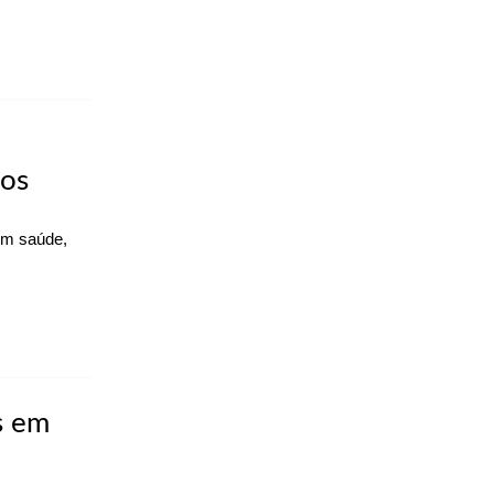
nos
em saúde,
s em