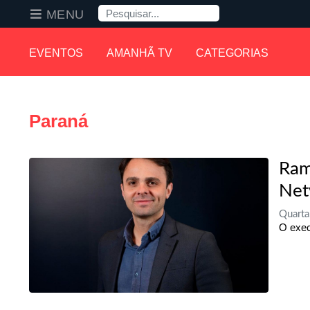
Pesquisa
MENU
EVENTOS
AMANHÃ TV
CATEGORIAS
Paraná
Ram
Net
Quarta
O exec