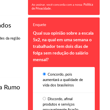
Ao assinar, você concorda com a nossa
Política
de Privacidade
.
ados
Enquete
Qual sua opinião sobre a escala
des da região
5x2, na qual em uma semana o
trabalhador tem dois dias de
folga sem redução do salário
mensal?
Concordo, pois
aumentará a qualidade de
vida dos brasileiros
da Rumo
Discordo, afinal
produtos e serviços
provavelmente ficarão