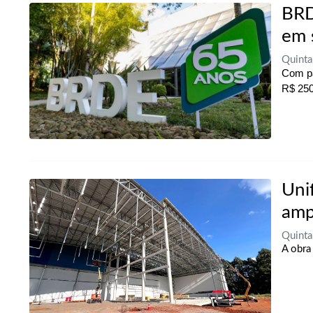
BRD
em s
Quinta
Com pa
R$ 250
Uni
amp
Quinta
A obra 