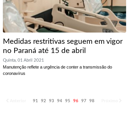
Medidas restritivas seguem em vigor
no Paraná até 15 de abril
Quinta, 01 Abril 2021
Manutenção reflete a urgência de conter a transmissão do
coronavírus
Anterior
91
92
93
94
95
96
97
98
99
Próximo
100