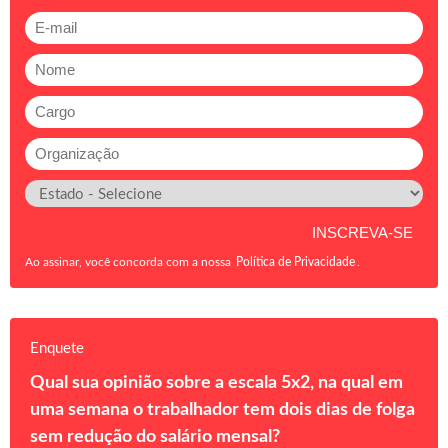
Ao assinar, você concorda com a nossa
Política de Privacidade
.
Enquete
Qual sua opinião sobre a escala 5x2, na qual em
uma semana o trabalhador tem dois dias de folga
sem redução do salário mensal?