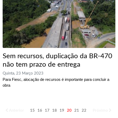
Sem recursos, duplicação da BR-470
não tem prazo de entrega
Quinta, 23 Março 2023
Para Fiesc, alocação de recursos é importante para concluir a
obra
Anterior
15
16
17
18
19
20
21
22
23
Próximo
24