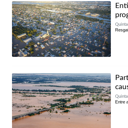
Ent
pro
Quinta
Resgat
Par
cau
Quinta
Entre 