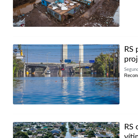
RS 
pro
Segund
Recons
RS 
vít