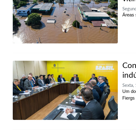
Segund
Áreas 
Con
ind
Sexta,
Um doc
Fiergs