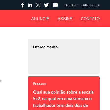
ou
ENTRAR
CRIAR CONTA
ANUNCIE
ASSINE
CONTATO
Oferecimento
l
Enquete
Qual sua opinião sobre a escala
5x2, na qual em uma semana o
trabalhador tem dois dias de