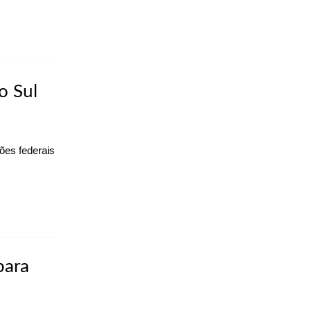
o Sul
ões federais
para