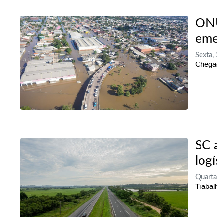
ONU
eme
Sexta,
Chegad
SC 
logí
Quarta
Trabal