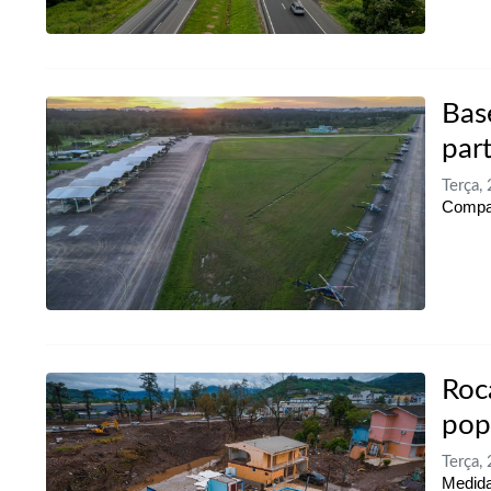
Bas
part
Terça,
Compan
Roc
pop
Terça,
Medida