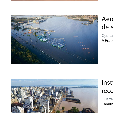
Aer
de 
Quarta
A Frap
Inst
rec
Quarta
Famíli