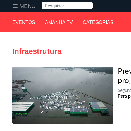
Pesquisa
MENU
EVENTOS
AMANHÃ TV
CATEGORIAS
Infraestrutura
Pre
proj
Segund
Para p