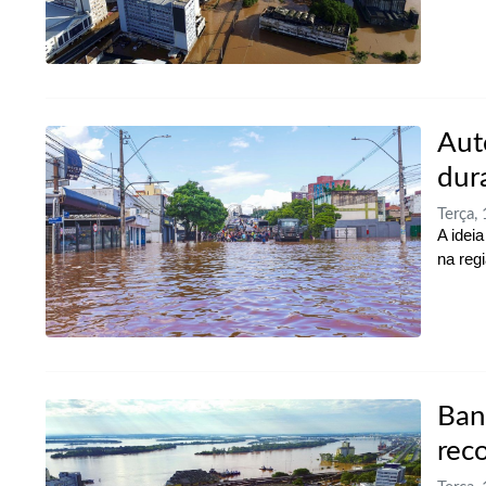
Aut
dur
Terça,
A idei
na reg
Ban
rec