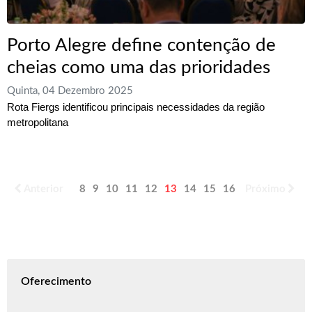
Porto Alegre define contenção de
cheias como uma das prioridades
Quinta, 04 Dezembro 2025
Rota Fiergs identificou principais necessidades da região
metropolitana
Anterior
8
9
10
11
12
13
14
15
16
17
Próximo
Oferecimento