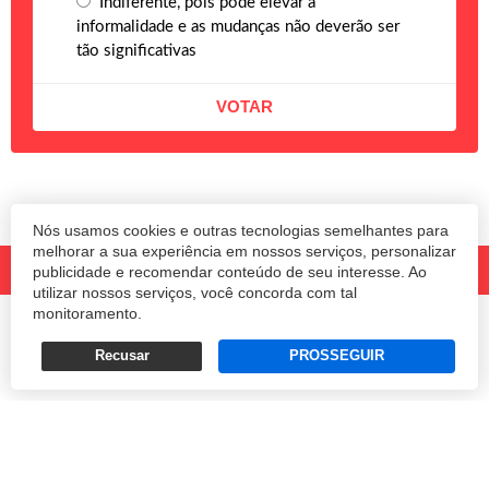
Indiferente, pois pode elevar a
informalidade e as mudanças não deverão ser
tão significativas
Nós usamos cookies e outras tecnologias semelhantes para
melhorar a sua experiência em nossos serviços, personalizar
publicidade e recomendar conteúdo de seu interesse. Ao
utilizar nossos serviços, você concorda com tal
monitoramento.
© 2020 Revista Amanhã.
Todos os direitos reservados.
Desenvolvido por
Recusar
PROSSEGUIR
Termos e Políticas de Uso
Privacidade