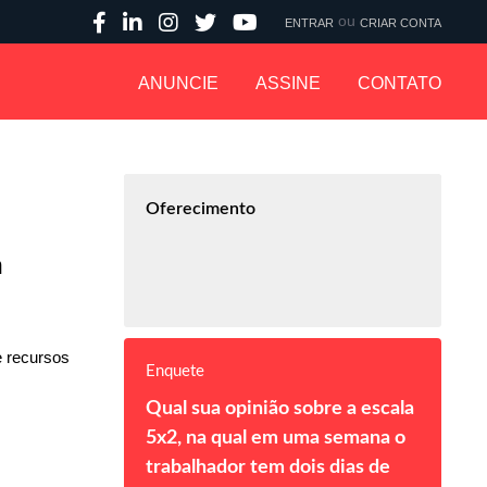
ou
ENTRAR
CRIAR CONTA
ANUNCIE
ASSINE
CONTATO
Oferecimento
a
 recursos
Enquete
Qual sua opinião sobre a escala
5x2, na qual em uma semana o
trabalhador tem dois dias de