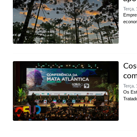
Terça,
Empres
econom
Cos
com
Terça,
Os Est
Tratad