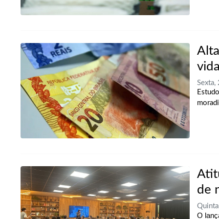
Alt
vid
Sexta,
Estudo
moradi
Ati
de 
Quinta
O lanç