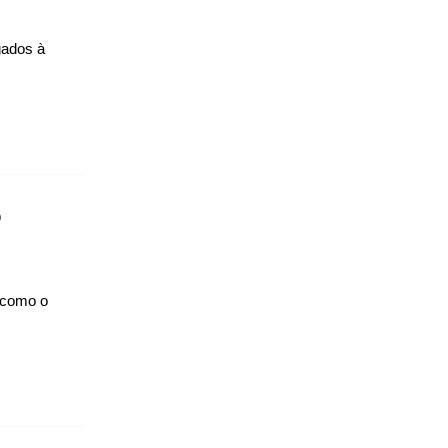
gados à
o
, como o