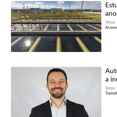
Est
ano
Terça,
Acesso
Aut
a i
Terça,
Transf