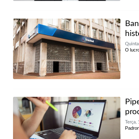
Ban
hist
Quinta
O lucr
Pip
pro
Terça,
Padron