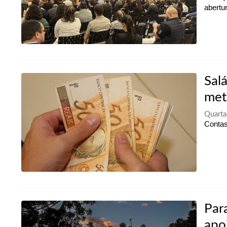
abertu
Sal
met
Quarta
Contas
Par
apo