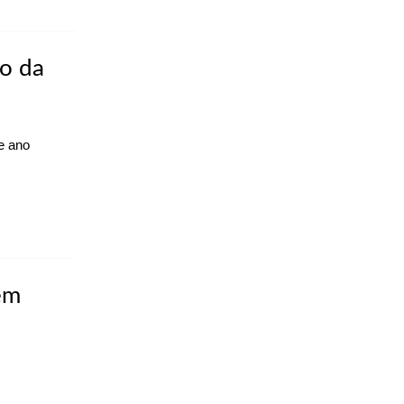
do da
e ano
em