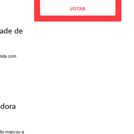
dade de
enda com
adora
ção marcou a