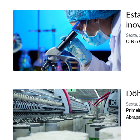
Est
ino
Sexta,
O Rio 
Döh
Sexta,
Primei
Abrapa