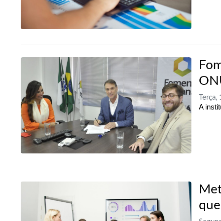
Fom
ON
Terça,
A inst
Met
que