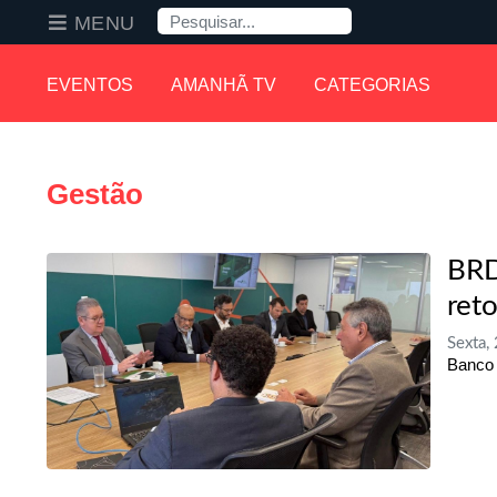
Pesquisa
MENU
EVENTOS
AMANHÃ TV
CATEGORIAS
Gestão
BRD
ret
Sexta,
Banco 