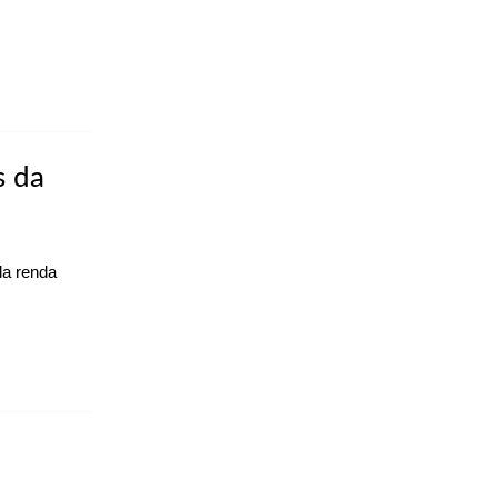
s da
da renda