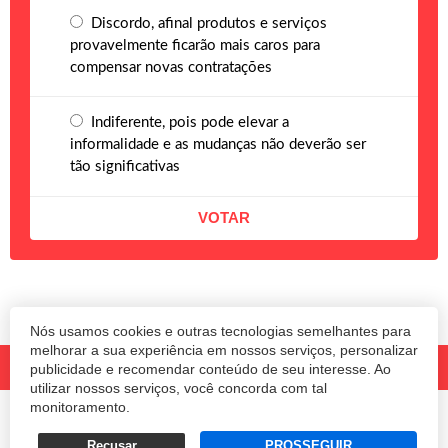
Discordo, afinal produtos e serviços
provavelmente ficarão mais caros para
compensar novas contratações
Indiferente, pois pode elevar a
informalidade e as mudanças não deverão ser
tão significativas
Nós usamos cookies e outras tecnologias semelhantes para
melhorar a sua experiência em nossos serviços, personalizar
publicidade e recomendar conteúdo de seu interesse. Ao
utilizar nossos serviços, você concorda com tal
monitoramento.
© 2020 Revista Amanhã.
Todos os direitos reservados.
Desenvolvido por
Recusar
PROSSEGUIR