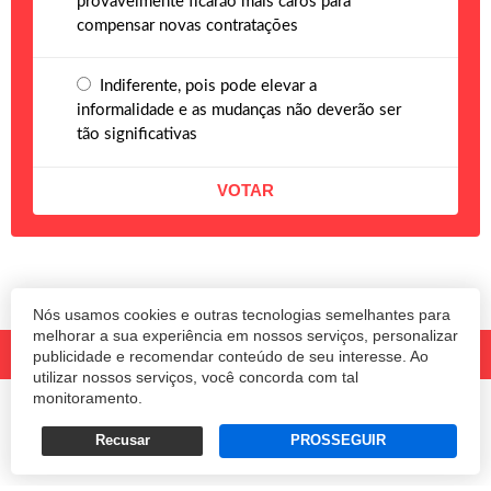
provavelmente ficarão mais caros para
compensar novas contratações
Indiferente, pois pode elevar a
informalidade e as mudanças não deverão ser
tão significativas
Nós usamos cookies e outras tecnologias semelhantes para
melhorar a sua experiência em nossos serviços, personalizar
publicidade e recomendar conteúdo de seu interesse. Ao
utilizar nossos serviços, você concorda com tal
monitoramento.
© 2020 Revista Amanhã.
Todos os direitos reservados.
Desenvolvido por
Recusar
PROSSEGUIR
Termos e Políticas de Uso
Privacidade