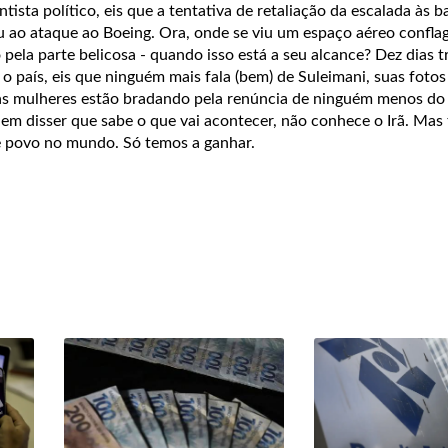
ista político, eis que a tentativa de retaliação da escalada às b
u ao ataque ao Boeing. Ora, onde se viu um espaço aéreo confla
o pela parte belicosa - quando isso está a seu alcance? Dez dias 
o país, eis que ninguém mais fala (bem) de Suleimani, suas fotos
as mulheres estão bradando pela renúncia de ninguém menos do 
m disser que sabe o que vai acontecer, não conhece o Irã. Mas
e povo no mundo. Só temos a ganhar.