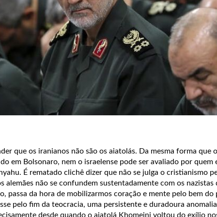
der que os iranianos não são os aiatolás. Da mesma forma que o 
ado em Bolsonaro, nem o israelense pode ser avaliado por quem 
ahu. É rematado clichê dizer que não se julga o cristianismo p
 os alemães não se confundem sustentadamente com os nazistas
to, passa da hora de mobilizarmos coração e mente pelo bem do 
sse pelo fim da teocracia, uma persistente e duradoura anomalia
recisamente desde quando o aiatolá Khomeini voltou do exílio no