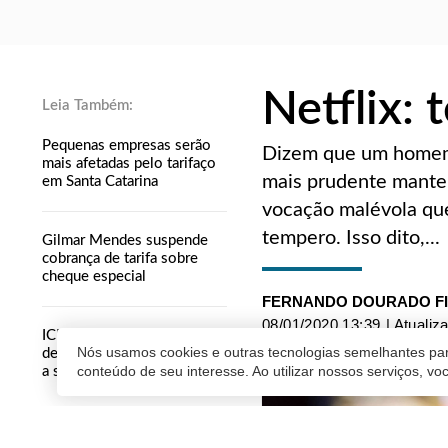
Netflix: 
Pequenas empresas serão
Dizem que um homem s
mais afetadas pelo tarifaço
mais prudente manter
em Santa Catarina
vocação malévola que
tempero. Isso dito,...
Gilmar Mendes suspende
cobrança de tarifa sobre
cheque especial
FERNANDO DOURADO F
08/01/2020 13:39
| Atualiz
ICMS incide sobre a cadeia
Nós usamos cookies e outras tecnologias semelhantes par
de produção de mercadorias
conteúdo de seu interesse. Ao utilizar nossos serviços, v
a serem exportadas