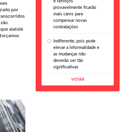
e serviços
ases
provavelmente ficarão
grado por
mais caros para
transcorridos
compensar novas
 são
contratações
que aiatolá
 torçamos
Indiferente, pois pode
elevar a informalidade e
as mudanças não
deverão ser tão
significativas