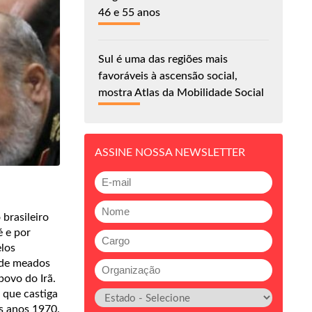
46 e 55 anos
Sul é uma das regiões mais
favoráveis à ascensão social,
mostra Atlas da Mobilidade Social
ASSINE NOSSA NEWSLETTER
brasileiro
é e por
elos
 de meados
povo do Irã.
 que castiga
s anos 1970.