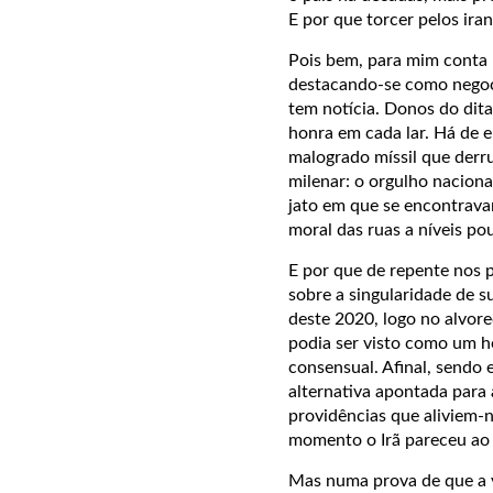
E por que torcer pelos ira
Pois bem, para mim conta 
destacando-se como negoci
tem notícia. Donos do dita
honra em cada lar. Há de 
malogrado míssil que derr
milenar: o orgulho nacion
jato em que se encontravam
moral das ruas a níveis po
E por que de repente nos p
sobre a singularidade de s
deste 2020, logo no alvor
podia ser visto como um he
consensual. Afinal, sendo 
alternativa apontada par
providências que aliviem-
momento o Irã pareceu ao
Mas numa prova de que a vo