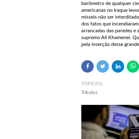
barômetro de qualquer cient
americanas no Iraque levo
misseis não ser interditad
dos fatos que incendiaram 
arrancadas das paredes e 
supremo Ali Khamenei. Que
pela inserção desse grand
TÓPICOS
Tributos