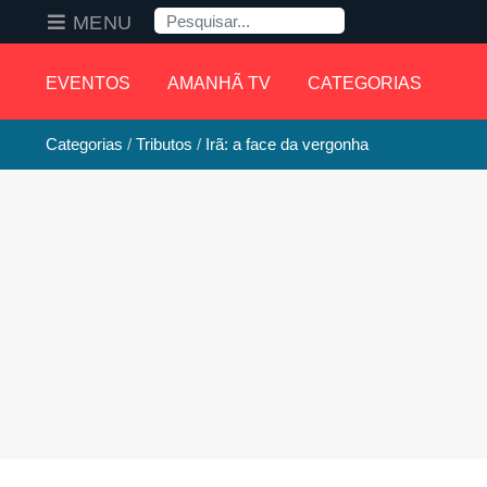
Pesquisa
MENU
EVENTOS
AMANHÃ TV
CATEGORIAS
Categorias
Tributos
Irã: a face da vergonha