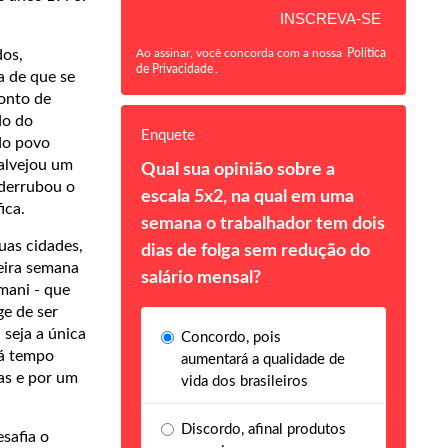
dos,
Ao assinar, você concorda com a nossa
Política
de Privacidade
.
a de que se
ponto de
do do
Enquete
do povo
 alvejou um
Qual sua opinião sobre a
 derrubou o
escala 5x2, na qual em uma
ica.
semana o trabalhador tem dois
uas cidades,
dias de folga sem redução do
meira semana
salário mensal?
mani - que
ge de ser
 seja a única
Concordo, pois
há tempo
aumentará a qualidade de
as e por um
vida dos brasileiros
Discordo, afinal produtos
safia o