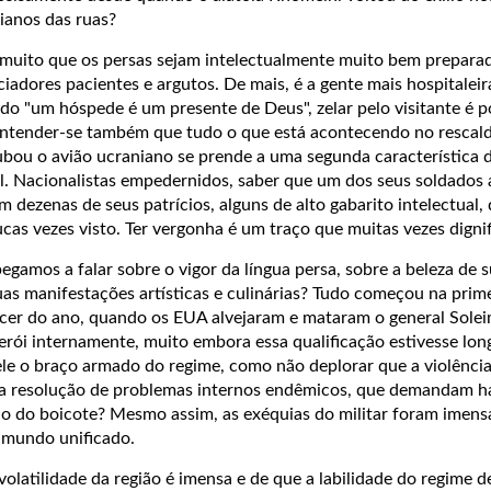
nianos das ruas?
muito que os persas sejam intelectualmente muito bem prepara
adores pacientes e argutos. De mais, é a gente mais hospitaleir
do "um hóspede é um presente de Deus", zelar pelo visitante é 
entender-se também que tudo o que está acontecendo no rescal
ubou o avião ucraniano se prende a uma segunda característica 
al. Nacionalistas empedernidos, saber que um dos seus soldados
 dezenas de seus patrícios, alguns de alto gabarito intelectual,
ucas vezes visto. Ter vergonha é um traço que muitas vezes dignif
egamos a falar sobre o vigor da língua persa, sobre a beleza de s
uas manifestações artísticas e culinárias? Tudo começou na pri
ecer do ano, quando os EUA alvejaram e mataram o general Solei
rói internamente, muito embora essa qualificação estivesse lon
ele o braço armado do regime, como não deplorar que a violência
a a resolução de problemas internos endêmicos, que demandam 
no do boicote? Mesmo assim, as exéquias do militar foram imens
 mundo unificado.
latilidade da região é imensa e de que a labilidade do regime de