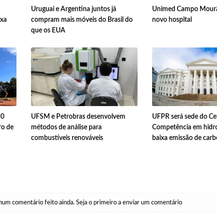
Uruguai e Argentina juntos já
Unimed Campo Mourã
ixa
compram mais móveis do Brasil do
novo hospital
que os EUA
20
UFSM e Petrobras desenvolvem
UFPR será sede do Ce
ro de
métodos de análise para
Competência em hidr
combustíveis renováveis
baixa emissão de car
um comentário feito ainda. Seja o primeiro a enviar um comentário