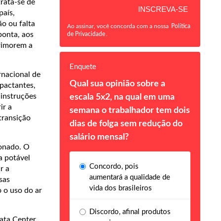
rata-se de
país,
o ou falta
Ao assinar, você concorda com a nossa
Política
ponta, aos
de Privacidade
.
primorem a
Enquete
rnacional de
Qual sua opinião sobre a
pactantes,
instruções
escala 5x2, na qual em uma
ir a
semana o trabalhador tem dois
transição
dias de folga sem redução do
salário mensal?
ionado. O
a potável
Concordo, pois
r a
aumentará a qualidade de
sas
vida dos brasileiros
o o uso do ar
Discordo, afinal produtos
ata Center.