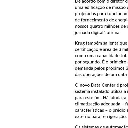
De acordo com o diretor de
uma edificação de missão c
projetadas para funciona
de fornecimento de energia
nossos quatro milhões de 
jornada digital", afirma.
Krug também salienta que 
certificação e área de 3 
como uma capacidade tota
por segundo. É o primeiro 
demanda pelos próximos 30
das operações de um data 
O novo Data Center é pro
sistema instalado utiliza 
para este fim. Há, ainda, 
climatização adequada – f
características – o prédio
externo para refrigeração,
Os sistemas de automação 