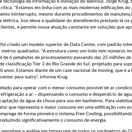
 tecnologia da informação e inovação do Banrisul, Jorge Krug, t
rítica. "Estamos em linha com as mais modernas edificações do 
mento ininterrupto, mesmo durante procedimentos de manutençã
 elétrica. Isso eleva a qualidade do atendimento prestado lá na 
clientes, e permite nossa atuação constante em soluções que a
foi criado um modelo superior de Data Center, com padrão inte
mil metros quadrados. "A estrutura como um todo tem números im
l de 6 petabytes de processamento passando das 25 milhões de 
de classificação Tier 3 do Rio Grande do Sul, projetado para supr
 anos. Estamos diante de um case nacional de moving, que é a 
center para outro", informa Krug.
jetado para operar com o menor consumo possível de ar condic
a refrigeração a ar – dispensando o consumo e desperdício de águ
a captação da água da chuva para uso em banheiros. Para viabiliza
ator que representa o maior consumo em uma edificação com es
 emprega de forma pioneira o sistema Free Cooling, possibilitand
 reduzindo significativamente o consumo de energia.
permitem a análise em tempo real de todos os parâmetros do D