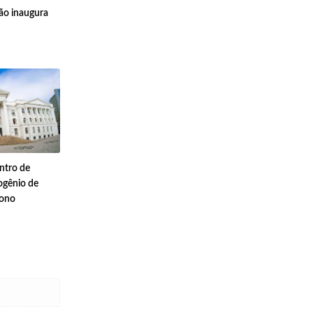
o inaugura
ntro de
ogênio de
bono