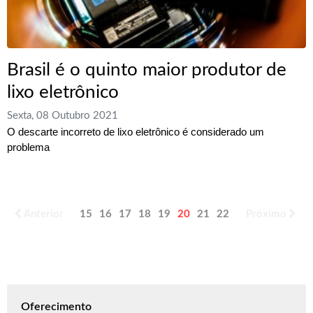
Brasil é o quinto maior produtor de
lixo eletrônico
Sexta, 08 Outubro 2021
O descarte incorreto de lixo eletrônico é considerado um
problema
Anterior
15
16
17
18
19
20
21
22
23
Próximo
24
Oferecimento