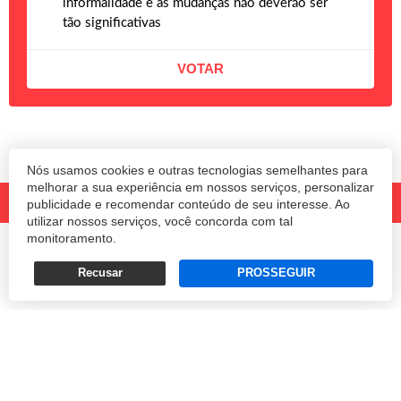
informalidade e as mudanças não deverão ser
tão significativas
Nós usamos cookies e outras tecnologias semelhantes para
melhorar a sua experiência em nossos serviços, personalizar
publicidade e recomendar conteúdo de seu interesse. Ao
utilizar nossos serviços, você concorda com tal
monitoramento.
© 2020 Revista Amanhã.
Todos os direitos reservados.
Desenvolvido por
Recusar
PROSSEGUIR
Termos e Políticas de Uso
Privacidade