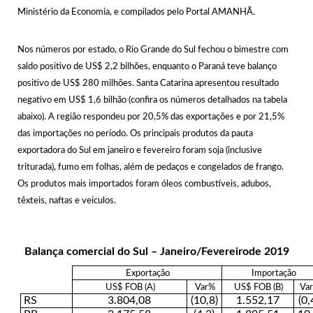
Ministério da Economia, e compilados pelo Portal AMANHÃ.
Nos números por estado, o Rio Grande do Sul fechou o bimestre com
saldo positivo de US$ 2,2 bilhões, enquanto o Paraná teve balanço
positivo de US$ 280 milhões. Santa Catarina apresentou resultado
negativo em US$ 1,6 bilhão (confira os números detalhados na tabela
abaixo). A região respondeu por 20,5% das exportações e por 21,5%
das importações no período. Os principais produtos da pauta
exportadora do Sul em janeiro e fevereiro foram soja (inclusive
triturada), fumo em folhas, além de pedaços e congelados de frango.
Os produtos mais importados foram óleos combustíveis, adubos,
têxteis, naftas e veículos.
Balança comercial do Sul – Janeiro/Fevereirode 2019
Exportação
Importação
US$ FOB (A)
Var%
US$ FOB (B)
Va
RS
3.804,08
(10,8)
1.552,17
(0,