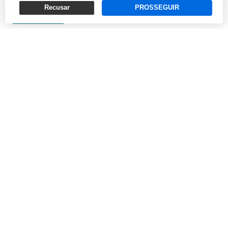
exte...
Recusar
PROSSEGUIR
REDAÇÃO
01/03/2019 18:54