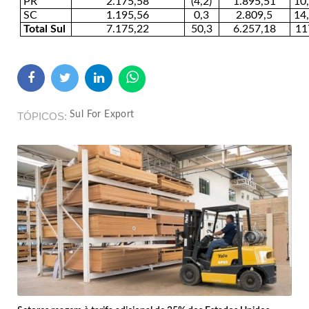
PR
2.175,58
(4,2)
1.895,51
10
SC
1.195,56
0,3
2.809,5
14
Total Sul
7.175,22
50,3
6.257,18
11
Sul For Export
TÓPICOS