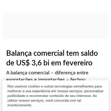
Balança comercial tem saldo
de US$ 3,6 bi em fevereiro
A balança comercial – diferença entre
exportações e importações – fechou
fevereiro com o segundo maior saldo positivo
Nós usamos cookies e outras tecnologias semelhantes para
melhorar a sua experiência em nossos serviços, personalizar
para o mês desde o início da série histórica,
publicidade e recomendar conteúdo de seu interesse. Ao
em 1989. No mês passado, o país vendeu
utilizar nossos serviços, você concorda com tal
monitoramento.
US$ 3,673 bilhões a mais do que comprou do