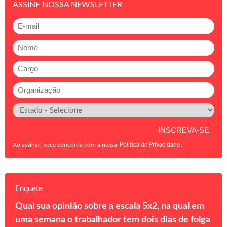
ASSINE NOSSA NEWSLETTER
Ao assinar, você concorda com a nossa
Política de Privacidade
.
Enquete
Qual sua opinião sobre a escala 5x2, na qual em
uma semana o trabalhador tem dois dias de folga