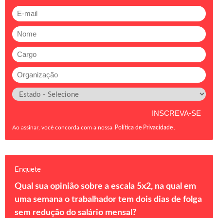
Ao assinar, você concorda com a nossa
Política de Privacidade
.
Enquete
Qual sua opinião sobre a escala 5x2, na qual em
uma semana o trabalhador tem dois dias de folga
sem redução do salário mensal?