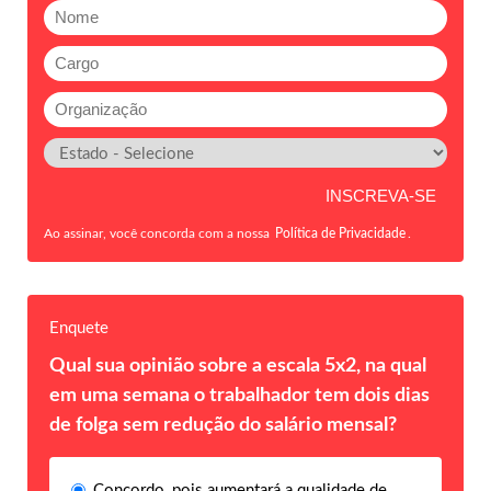
Ao assinar, você concorda com a nossa
Política de Privacidade
.
Enquete
Qual sua opinião sobre a escala 5x2, na qual
em uma semana o trabalhador tem dois dias
de folga sem redução do salário mensal?
Concordo, pois aumentará a qualidade de