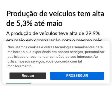
Produção de veículos tem alta
de 5,3% até maio
A produção de veículos teve alta de 29,9%
em maio em comparação com o mesmo mês
Nós usamos cookies e outras tecnologias semelhantes para
de 2018. Segundo o balanço da Associação
melhorar a sua experiência em nossos serviços, personalizar
Nacional de Fabricantes de Veículos
publicidade e recomendar conteúdo de seu interesse. Ao
Automotores (Anfavea), foram montados ao
utilizar nossos serviços, você concorda com tal
monitoramento.
longo de maio 275,7 mil unidades, contra
212,3 mil n...
Recusar
PROSSEGUIR
REDAÇÃO
06/06/2019 17:07