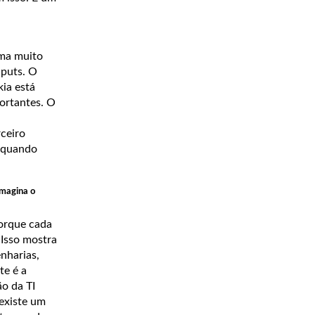
ema muito
nputs. O
ia está
ortantes. O
ceiro
e quando
imagina o
porque cada
. Isso mostra
nharias,
te é a
ão da TI
 existe um