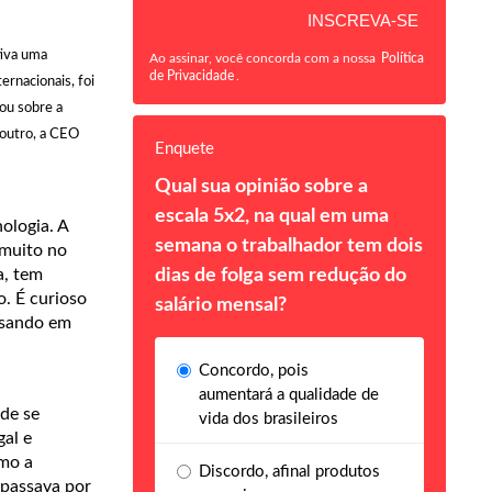
tiva uma
Ao assinar, você concorda com a nossa
Política
de Privacidade
.
ernacionais, foi
ou sobre a
outro, a CEO
Enquete
Qual sua opinião sobre a
escala 5x2, na qual em uma
ologia. A
semana o trabalhador tem dois
 muito no
a, tem
dias de folga sem redução do
. É curioso
salário mensal?
assando em
Concordo, pois
aumentará a qualidade de
de se
vida dos brasileiros
al e
omo a
Discordo, afinal produtos
 passava por