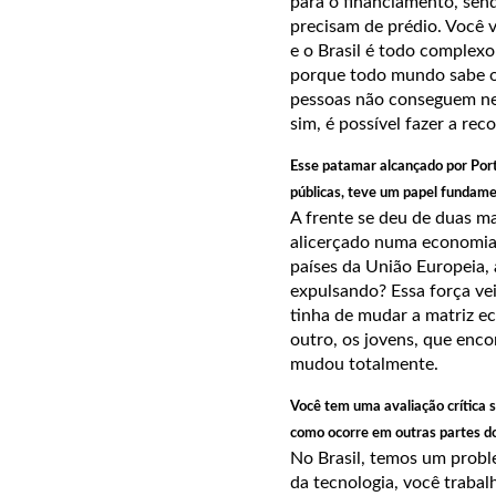
para o financiamento, send
precisam de prédio. Você v
e o Brasil é todo complexo
porque todo mundo sabe o 
pessoas não conseguem nem
sim, é possível fazer a rec
Esse patamar alcançado por Por
públicas, teve um papel fundame
A frente se deu de duas ma
alicerçado numa economia 
países da União Europeia, 
expulsando? Essa força ve
tinha de mudar a matriz ec
outro, os jovens, que en
mudou totalmente.
Você tem uma avaliação crítica so
como ocorre em outras partes do
No Brasil, temos um probl
da tecnologia, você trabal