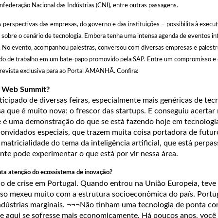
nfederação Nacional das Indústrias (CNI), entre outras passagens.
s perspectivas das empresas, do governo e das instituições – possibilita à execu
 sobre o cenário de tecnologia. Embora tenha uma intensa agenda de eventos int
 No evento, acompanhou palestras, conversou com diversas empresas e palestr
do de trabalho em um bate-papo promovido pela SAP. Entre um compromisso e 
evista exclusiva para ao Portal AMANHÃ. Confira:
na Web Summit?
icipado de diversas feiras, especialmente mais genéricas de tecn
 que é muito nova: o frescor das startups. E conseguiu acertar
é uma demonstração do que se está fazendo hoje em tecnologi
onvidados especiais, que trazem muita coisa portadora de futuro
 matricialidade do tema da inteligência artificial, que está perp
nte pode experimentar o que está por vir nessa área.
nta atenção do ecossistema de inovação?
 de crise em Portugal. Quando entrou na União Europeia, teve 
sso mexeu muito com a estrutura socioeconômica do país. Portug
ndústrias marginais. ¬¬¬Não tinham uma tecnologia de ponta c
e aqui se sofresse mais economicamente. Há poucos anos, você