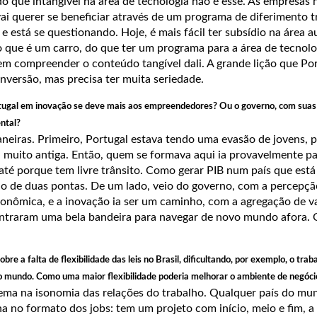
o que intangível na área de tecnologia não é esse. As empresas 
ai querer se beneficiar através de um programa de diferimento tr
 e está se questionando. Hoje, é mais fácil ter subsídio na área 
que é um carro, do que ter um programa para a área de tecnolo
 compreender o conteúdo tangível dali. A grande lição que Port
onversão, mas precisa ter muita seriedade.
tugal em inovação se deve mais aos empreendedores? Ou o governo, com suas 
ntal?
neiras. Primeiro, Portugal estava tendo uma evasão de jovens, p
muito antiga. Então, quem se formava aqui ia provavelmente pa
até porque tem livre trânsito. Como gerar PIB num país que está
io de duas pontas. De um lado, veio do governo, com a percepçã
onômica, e a inovação ia ser um caminho, com a agregação de val
contraram uma bela bandeira para navegar de novo mundo afora
bre a falta de flexibilidade das leis no Brasil, dificultando, por exemplo, o trab
 mundo. Como uma maior flexibilidade poderia melhorar o ambiente de negócio
ema na isonomia das relações do trabalho. Qualquer país do mu
ha no formato dos jobs: tem um projeto com início, meio e fim, a