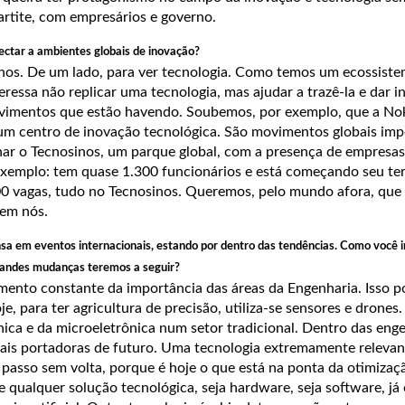
rtite, com empresários e governo.
ctar a ambientes globais de inovação?
hos. De um lado, para ver tecnologia. Como temos um ecossist
eressa não replicar uma tecnologia, mas ajudar a trazê-la e dar i
vimentos que estão havendo. Soubemos, por exemplo, que a Nok
m centro de inovação tecnológica. São movimentos globais imp
onar o Tecnosinos, um parque global, com a presença de empresas
xemplo: tem quase 1.300 funcionários e está começando seu ter
00 vagas, tudo no Tecnosinos. Queremos, pelo mundo afora, qu
 em nós.
sa em eventos internacionais, estando por dentro das tendências. Como você 
randes mudanças teremos a seguir?
imento constante da importância das áreas da Engenharia. Isso 
je, para ter agricultura de precisão, utiliza-se sensores e drones
nica e da microeletrônica num setor tradicional. Dentro das enge
ais portadoras de futuro. Uma tecnologia extremamente relevan
um passo sem volta, porque é hoje o que está na ponta da otimizaç
qualquer solução tecnológica, seja hardware, seja software, já