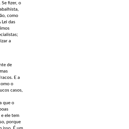
Se fizer, o
abalhista,
tão, como
 Lei das
timos
ialistas;
izar a
nte de
emas
fracos. E a
 como o
ucos casos,
a que o
boas
 e ele tem
rso, porque
 isso. É um