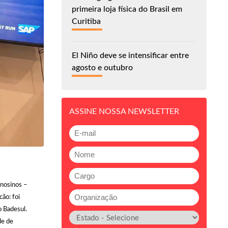
primeira loja física do Brasil em
Curitiba
El Niño deve se intensificar entre
agosto e outubro
ASSINE NOSSA NEWSLETTER
cnosinos –
ão: foi
o Badesul.
de de