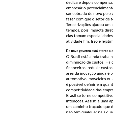
dedica e depois compensa. I
empresário potencialmente 
ser cobrado de novo pelo e
fazer com que o setor de t
Terceirizações ajudou um 
tempos, pois impacta dire
elas tomam especialidades. 
atividade fim. Isso é leg
E o novo governo está atento a c
O Brasil está ainda trabal
diminuição de custos. Há
financeiros: reduzir custos
área da inovação ainda é p
automotivo, moveleiro ou 
é possível definir em quant
competitividade das empre
Brasil se torne competiti
intenções. Assisti a uma a
um caminho traçado que é l
não tem qualquer país que