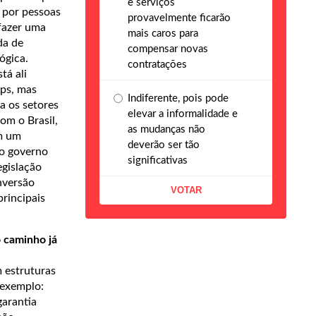
e serviços
s por pessoas
provavelmente ficarão
fazer uma
mais caros para
da de
compensar novas
ógica.
contratações
tá ali
ups, mas
Indiferente, pois pode
a os setores
elevar a informalidade e
om o Brasil,
as mudanças não
om um
deverão ser tão
 o governo
significativas
egislação
onversão
rincipais
 caminho já
m estruturas
 exemplo:
garantia