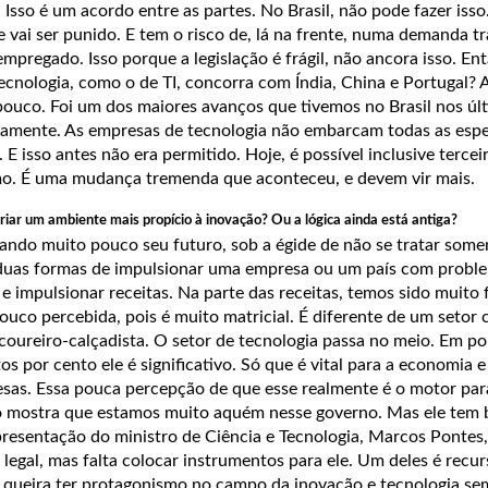
sso é um acordo entre as partes. No Brasil, não pode fazer isso. 
vai ser punido. E tem o risco de, lá na frente, numa demanda tr
mpregado. Isso porque a legislação é frágil, não ancora isso. En
ecnologia, como o de TI, concorra com Índia, China e Portugal? A
pouco. Foi um dos maiores avanços que tivemos no Brasil nos úl
tamente. As empresas de tecnologia não embarcam todas as espec
E isso antes não era permitido. Hoje, é possível inclusive terceir
ítimo. É uma mudança tremenda que aconteceu, e devem vir mais.
riar um ambiente mais propício à inovação? Ou a lógica ainda está antiga?
hando muito pouco seu futuro, sob a égide de não se tratar some
 duas formas de impulsionar uma empresa ou um país com probl
 e impulsionar receitas. Na parte das receitas, temos sido muito 
ouco percebida, pois é muito matricial. É diferente de um setor
coureiro-calçadista. O setor de tecnologia passa no meio. Em po
os por cento ele é significativo. Só que é vital para a economia e
sas. Essa pouca percepção de que esse realmente é o motor par
vo mostra que estamos muito aquém nesse governo. Mas ele tem 
presentação do ministro de Ciência e Tecnologia, Marcos Pontes,
egal, mas falta colocar instrumentos para ele. Um deles é recu
 queira ter protagonismo no campo da inovação e tecnologia sem