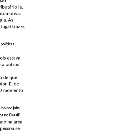
não
ibutário lá,
automotiva,
gia. As
ugal traz é:
políticas
ois estava
ra outros
o de que
or. E, de
. O momento
alho por jobs –
s no Brasil?
ndo na área
 pessoa se