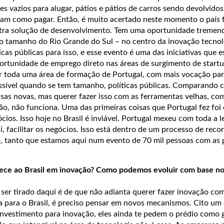
es vazios para alugar, pátios e pátios de carros sendo devolvido
am como pagar. Então, é muito acertado neste momento o país 
tra solução de desenvolvimento. Tem uma oportunidade tremen
do tamanho do Rio Grande do Sul – no centro da inovação tecnol
cas públicas para isso, e esse evento é uma das iniciativas que es
portunidade de emprego direto nas áreas de surgimento de start
ar toda uma área de formação de Portugal, com mais vocação par
ossível quando se tem tamanho, políticas públicas. Comparando c
sas novas, mas querer fazer isso com as ferramentas velhas, c
ão, não funciona. Uma das primeiras coisas que Portugal fez foi
ios. Isso hoje no Brasil é inviável. Portugal mexeu com toda a l
i, facilitar os negócios. Isso está dentro de um processo de rec
 tanto que estamos aqui num evento de 70 mil pessoas com as p
erece ao Brasil em inovação? Como podemos evoluir com base no
ser tirado daqui é de que não adianta querer fazer inovação co
ca para o Brasil, é preciso pensar em novos mecanismos. Cito um
investimento para inovação, eles ainda te pedem o prédio como 