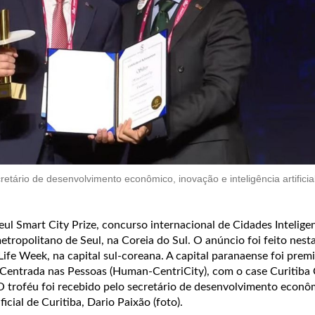
cretário de desenvolvimento econômico, inovação e inteligência artificia
eul Smart City Prize, concurso internacional de Cidades Intelige
ropolitano de Seul, na Coreia do Sul. O anúncio foi feito nest
 Life Week, na capital sul-coreana. A capital paranaense foi prem
 Centrada nas Pessoas (Human-CentriCity), com o case Curitiba
 O troféu foi recebido pelo secretário de desenvolvimento econô
ficial de Curitiba, Dario Paixão (foto).