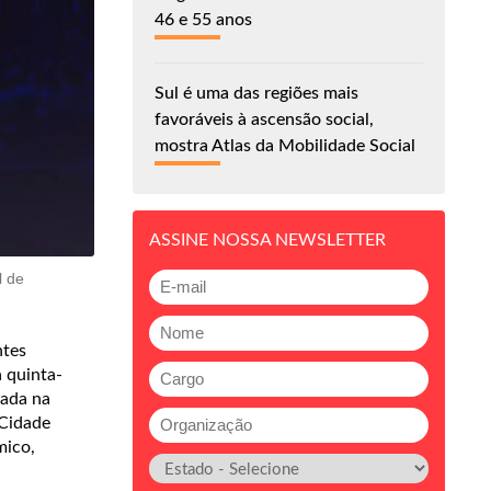
46 e 55 anos
Sul é uma das regiões mais
favoráveis à ascensão social,
mostra Atlas da Mobilidade Social
ASSINE NOSSA NEWSLETTER
l de
ntes
a quinta-
iada na
 Cidade
mico,