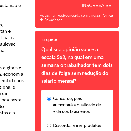
ustainable
Ao assinar, você concorda com a nossa
Política
de Privacidade
.
o,
tan e
itiba, na
Enquete
agujevac
Qual sua opinião sobre a
ria
escala 5x2, na qual em uma
semana o trabalhador tem dois
 digitais e
dias de folga sem redução do
a, economia
premiada nos
salário mensal?
elona, e
é um
Concordo, pois
Ainda neste
aumentará a qualidade de
do
vida dos brasileiros
stas e a
Discordo, afinal produtos