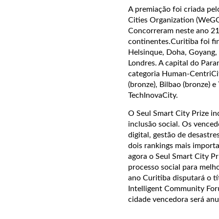
A premiação foi criada pe
Cities Organization (WeGO
Concorreram neste ano 216
continentes.Curitiba foi fi
Helsinque, Doha, Goyang, 
Londres. A capital do Paran
categoria Human-CentriCit
(bronze), Bilbao (bronze) 
TechInovaCity.
O Seul Smart City Prize in
inclusão social. Os vence
digital, gestão de desast
dois rankings mais importa
agora o Seul Smart City P
processo social para melho
ano Curitiba disputará o 
Intelligent Community Foru
cidade vencedora será anu