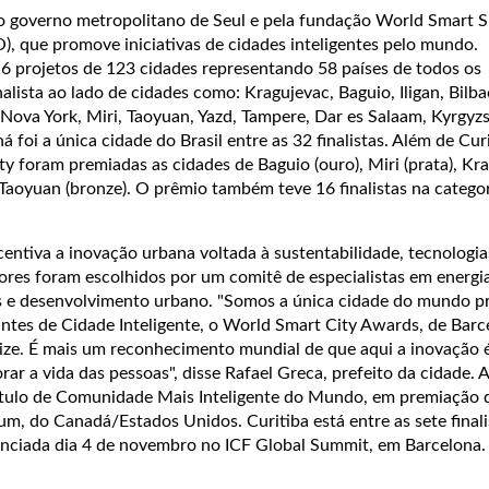
lo governo metropolitano de Seul e pela fundação World Smart S
), que promove iniciativas de cidades inteligentes pelo mundo.
 projetos de 123 cidades representando 58 países de todos os
nalista ao lado de cidades como: Kragujevac, Baguio, Iligan, Bilba
Nova York, Miri, Taoyuan, Yazd, Tampere, Dar es Salaam, Kyrgyzs
á foi a única cidade do Brasil entre as 32 finalistas. Além de Cur
y foram premiadas as cidades de Baguio (ouro), Miri (prata), Kr
e Taoyuan (bronze). O prêmio também teve 16 finalistas na catego
centiva a inovação urbana voltada à sustentabilidade, tecnologias
dores foram escolhidos por um comitê de especialistas em energi
res e desenvolvimento urbano. "Somos a única cidade do mundo 
ntes de Cidade Inteligente, o World Smart City Awards, de Barc
rize. É mais um reconhecimento mundial de que aqui a inovação 
rar a vida das pessoas", disse Rafael Greca, prefeito da cidade. 
título de Comunidade Mais Inteligente do Mundo, em premiação 
m, do Canadá/Estados Unidos. Curitiba está entre as sete finali
nciada dia 4 de novembro no ICF Global Summit, em Barcelona.