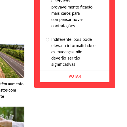
e serviços
provavelmente ficarão
mais caros para
compensar novas
contratações
Indiferente, pois pode
elevar a informalidade e
as mudanças não
deverão ser tão
significativas
s têm aumento
astos com
rte