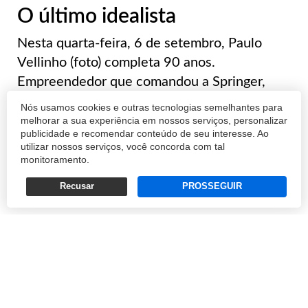
O último idealista
Nesta quarta-feira, 6 de setembro, Paulo
Vellinho (foto) completa 90 anos.
Empreendedor que comandou a Springer,
líder empresarial que presidiu a Fiergs e
Nós usamos cookies e outras tecnologias semelhantes para
outras tantas entidades de classe, executivo
melhorar a sua experiência em nossos serviços, personalizar
publicidade e recomendar conteúdo de seu interesse. Ao
da Coemsa e da Avipal, Vellinho poderia ser
utilizar nossos serviços, você concorda com tal
revere...
monitoramento.
Recusar
PROSSEGUIR
ANDRÉ D'ANGELO
06/09/2017 15:25