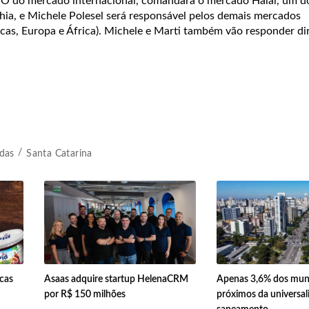
CFO do mercado internacional, comandará o mercado Halal, um d
ia, e Michele Polesel será responsável pelos demais mercados
ricas, Europa e África). Michele e Marti também vão responder d
das
Santa Catarina
rcas
Asaas adquire startup HelenaCRM
Apenas 3,6% dos muni
por R$ 150 milhões
próximos da universal