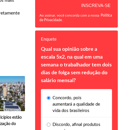
os mais
iretamente
Ao assinar, você concorda com a nossa
Política
de Privacidade
.
Enquete
Qual sua opinião sobre a
escala 5x2, na qual em uma
semana o trabalhador tem dois
dias de folga sem redução do
salário mensal?
Concordo, pois
aumentará a qualidade de
vida dos brasileiros
cípios estão
ização do
Discordo, afinal produtos