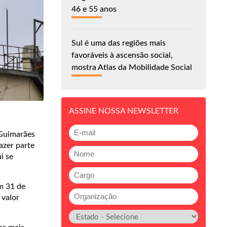
46 e 55 anos
Sul é uma das regiões mais
favoráveis à ascensão social,
mostra Atlas da Mobilidade Social
ASSINE NOSSA NEWSLETTER
 Guimarães
azer parte
i se
m 31 de
 valor