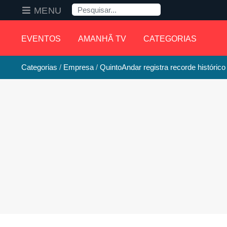
Pesquisa
MENU
EVENTOS
AMANHÃ TV
CATEGORIAS
Categorias
Empresa
QuintoAndar registra recorde históric