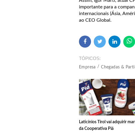
Assim, Igor Marti, atual 
importante para a companh
internacionais (Ásia, Amé
ao CEO Global.
TÓPICOS
Empresa
Chegadas & Parti
Laticínios Tirol vai adquirir ma
da Cooperativa Piá