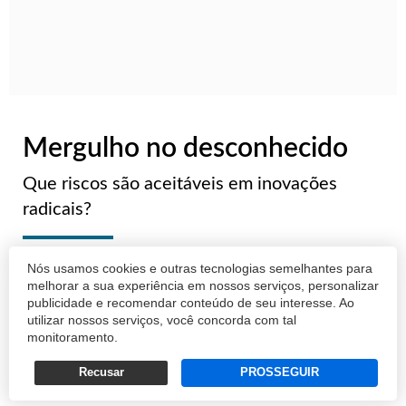
Mergulho no desconhecido
Que riscos são aceitáveis em inovações
radicais?
ANDRÉ D'ANGELO
Nós usamos cookies e outras tecnologias semelhantes para
melhorar a sua experiência em nossos serviços, personalizar
04/05/2026 12:15
publicidade e recomendar conteúdo de seu interesse. Ao
utilizar nossos serviços, você concorda com tal
monitoramento.
Recusar
PROSSEGUIR