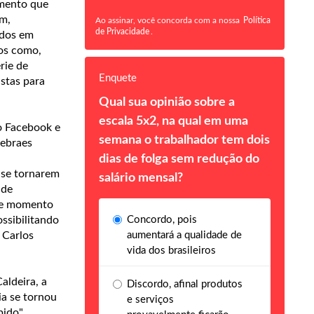
imento que
am,
Ao assinar, você concorda com a nossa
Política
de Privacidade
.
ados em
vos como,
rie de
Enquete
istas para
Qual sua opinião sobre a
escala 5x2, na qual em uma
o Facebook e
semana o trabalhador tem dois
Sebraes
dias de folga sem redução do
 se tornarem
salário mensal?
 de
ste momento
Concordo, pois
ssibilitando
aumentará a qualidade de
 Carlos
vida dos brasileiros
aldeira, a
Discordo, afinal produtos
ia se tornou
e serviços
ido",