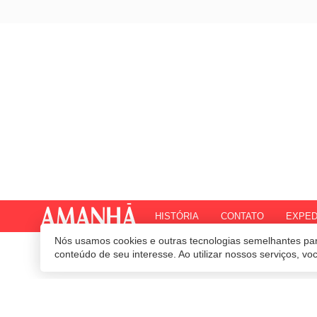
HISTÓRIA
CONTATO
EXPED
Nós usamos cookies e outras tecnologias semelhantes par
© 2020 Revista Amanhã.
Todos os direitos reservados.
Desenvolvido por
conteúdo de seu interesse. Ao utilizar nossos serviços, v