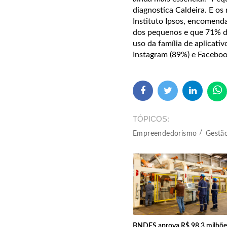
diagnostica Caldeira. E o
Instituto Ipsos, encomenda
dos pequenos e que 71% d
uso da família de aplicat
Instagram (89%) e Faceboo
TÓPICOS
Empreendedorismo
Gestã
BNDES aprova R$ 98,3 milhõe