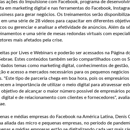
 das ações do Impulsione com Facebook, programa de desenvolv
ta em marketing digital e nas ferramentas do Facebook, Instagr
ness para gerar negócios. Os treinamentos serão disponibiliz
 em uma série de 28 vídeos para capacitar em diferentes objeti
cos ou gerenciar e analisar a efetividade de anúncios. Além da sé
treinamentos e uma série de mesas redondas virtuais com especial
etores mais afetados pela crise.
eitas por Lives e Webinars e poderão ser acessados na Página d
 Sebrae. Estes conteúdos também serão compartilhados com os 
ordados temas como marketing digital, conhecimentos de gestão,
ão e acesso a mercados necessários para os pequenos negócios
. "Este tipo de parceria chega em boa hora, pois os empresários
cem a importância de utilizar o meio digital para atravessar e
 objetivo de alcançar o maior número possível de empresários po
 digital e de relacionamento com clientes e fornecedores", avalia
ae.
enas e médias empresas do Facebook na América Latina, Denis C
uma aliada das micro e pequenas empresas, no período de pandem
uenas e médias empresas estão se digitalizando cada vez mais ráp