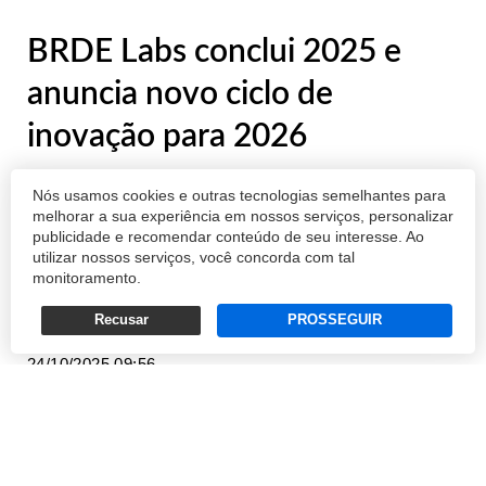
BRDE Labs conclui 2025 e
anuncia novo ciclo de
inovação para 2026
BRDE Labs já firmou 21 provas de conceito e
Nós usamos cookies e outras tecnologias semelhantes para
consolidou-se como uma das principais
melhorar a sua experiência em nossos serviços, personalizar
publicidade e recomendar conteúdo de seu interesse. Ao
plataformas de conexão entre empresas e
utilizar nossos serviços, você concorda com tal
startups do Sul
monitoramento.
Recusar
PROSSEGUIR
REDAÇÃO
24/10/2025 09:56