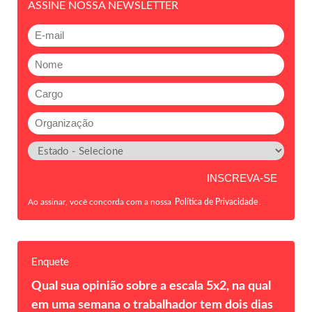
ASSINE NOSSA NEWSLETTER
Ao assinar, você concorda com a nossa
Política de Privacidade
.
Enquete
Qual sua opinião sobre a escala 5x2, na qual
em uma semana o trabalhador tem dois dias