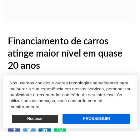
Financiamento de carros
atinge maior nível em quase
20 anos
Região Sul concentrou 20,8% dos
Nós usamos cookies e outras tecnologias semelhantes para
financiamentos em abril
melhorar a sua experiência em nossos serviços, personalizar
publicidade e recomendar conteúdo de seu interesse. Ao
utilizar nossos serviços, você concorda com tal
monitoramento.
REDAÇÃO
18/05/2026 12:32
Recusar
PROSSEGUIR