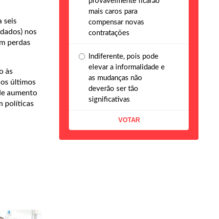
provavelmente ficarão
mais caros para
 seis
compensar novas
 dados) nos
contratações
am perdas
Indiferente, pois pode
elevar a informalidade e
o às
as mudanças não
nos últimos
deverão ser tão
 de aumento
significativas
 políticas