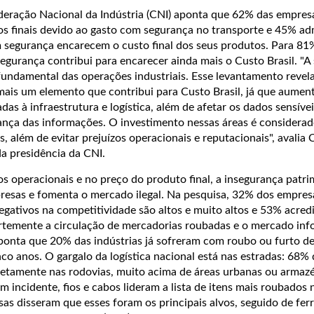
deração Nacional da Indústria (CNI) aponta que 62% das empres
s finais devido ao gasto com segurança no transporte e 45% a
m segurança encarecem o custo final dos seus produtos. Para 81
segurança contribui para encarecer ainda mais o Custo Brasil. "A
fundamental das operações industriais. Esse levantamento revel
mais um elemento que contribui para Custo Brasil, já que aument
das à infraestrutura e logística, além de afetar os dados sensíve
rança das informações. O investimento nessas áreas é considerad
s, além de evitar prejuízos operacionais e reputacionais", avalia 
da presidência da CNI.
 operacionais e no preço do produto final, a insegurança patri
resas e fomenta o mercado ilegal. Na pesquisa, 32% dos empres
egativos na competitividade são altos e muito altos e 53% acred
rtemente a circulação de mercadorias roubadas e o mercado inf
ponta que 20% das indústrias já sofreram com roubo ou furto de
nco anos. O gargalo da logística nacional está nas estradas: 68%
etamente nas rodovias, muito acima de áreas urbanas ou armazé
 incidente, fios e cabos lideram a lista de itens mais roubados 
as disseram que esses foram os principais alvos, seguido de fe