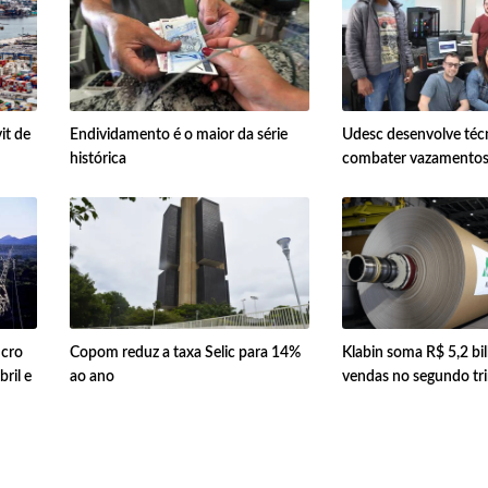
it de
Endividamento é o maior da série
Udesc desenvolve téc
histórica
combater vazamentos 
ucro
Copom reduz a taxa Selic para 14%
Klabin soma R$ 5,2 bi
bril e
ao ano
vendas no segundo tr