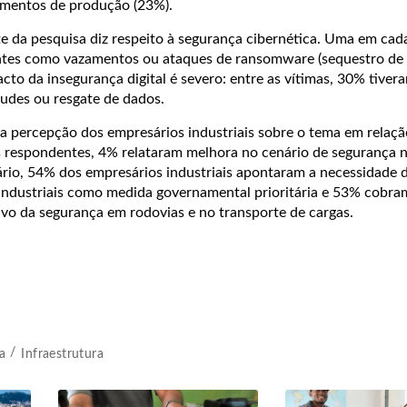
amentos de produção (23%).
 da pesquisa diz respeito à segurança cibernética. Uma em cada
entes como vazamentos ou ataques de ransomware (sequestro de
cto da insegurança digital é severo: entre as vítimas, 30% tiver
audes ou resgate de dados.
 a percepção dos empresários industriais sobre o tema em relaçã
os respondentes, 4% relataram melhora no cenário de segurança 
ário, 54% dos empresários industriais apontaram a necessidade
industriais como medida governamental prioritária e 53% cobram
ivo da segurança em rodovias e no transporte de cargas.
a
Infraestrutura