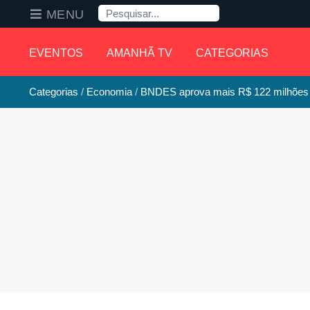
Pesquisa
MENU
EVENTOS
AMANHÃ TV
CATEGORIAS
Categorias
Economia
BNDES aprova mais R$ 122 milhões e