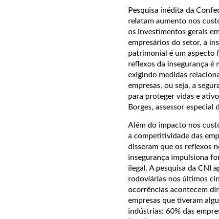
Pesquisa inédita da Confe
relatam aumento nos custo
os investimentos gerais e
empresários do setor, a in
patrimonial é um aspecto 
reflexos da insegurança é 
exigindo medidas relaciona
empresas, ou seja, a segu
para proteger vidas e ativo
Borges, assessor especial 
Além do impacto nos custos
a competitividade das emp
disseram que os reflexos n
insegurança impulsiona fo
ilegal.
A pesquisa da CNI a
rodoviárias nos últimos ci
ocorrências acontecem dir
empresas que tiveram algum
indústrias: 60% das empres