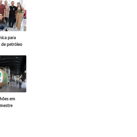
nica para
de petróleo
lhões em
imestre