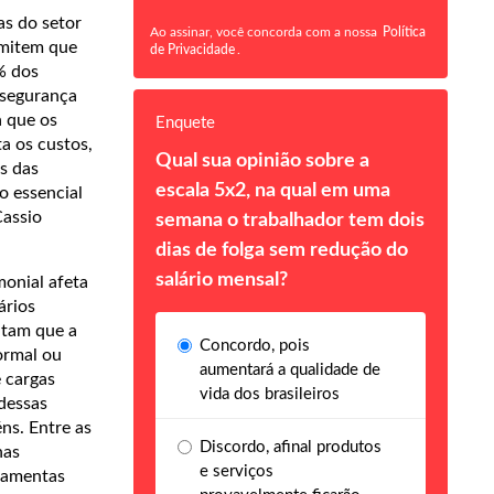
as do setor
Ao assinar, você concorda com a nossa
Política
dmitem que
de Privacidade
.
% dos
 segurança
a que os
Enquete
a os custos,
Qual sua opinião sobre a
is das
escala 5x2, na qual em uma
o essencial
Cassio
semana o trabalhador tem dois
dias de folga sem redução do
salário mensal?
monial afeta
ários
itam que a
Concordo, pois
ormal ou
aumentará a qualidade de
 cargas
vida dos brasileiros
 dessas
ns. Entre as
Discordo, afinal produtos
nas
e serviços
rramentas