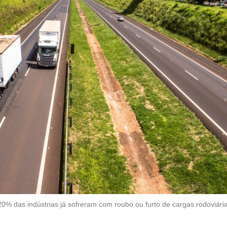
% das indústrias já sofreram com roubo ou furto de cargas rodoviári