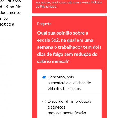
dor Eduardo
Ao assinar, você concorda com a nossa
Política
id-19 no Rio
de Privacidade
.
o documento
ento
Enquete
lógico a
Qual sua opinião sobre a
escala 5x2, na qual em uma
semana o trabalhador tem dois
dias de folga sem redução do
salário mensal?
Concordo, pois
aumentará a qualidade de
vida dos brasileiros
Discordo, afinal produtos
e serviços
provavelmente ficarão