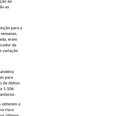
ação ao
ão as
enção para a
s semanas,
sada, eram
icador da
e variação
bandeira
ões para
o de óbitos
ra 1.506
anterior.
ós obterem o
ra risco
nos últimos