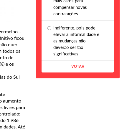
mais caros para
compensar novas
contratações
Indiferente, pois pode
 vermelho –
elevar a informalidade e
nitivo ficou
as mudanças não
 não quer
deverão ser tão
m todos os
significativas
ento de
%) e os
ias do Sul
nte
 o aumento
 livres para
ontrolado:
ndo 1.986
nidades. Até