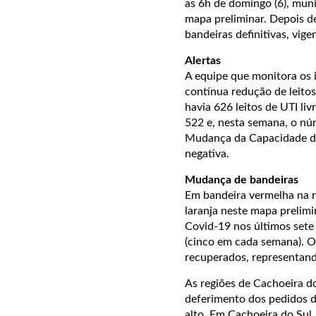
as 6h de domingo (6), mun
mapa preliminar. Depois de
bandeiras definitivas, vig
Alertas
A equipe que monitora os
contínua redução de leitos
havia 626 leitos de UTI l
522 e, nesta semana, o nú
Mudança da Capacidade de
negativa.
Mudança de bandeiras
Em bandeira vermelha na r
laranja neste mapa prelimi
Covid-19 nos últimos sete
(cinco em cada semana). O
recuperados, representand
As regiões de Cachoeira do
deferimento dos pedidos d
alto. Em Cachoeira do Sul,