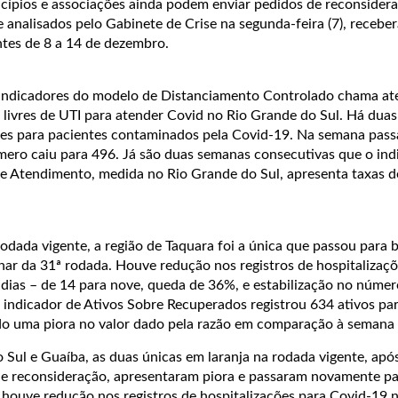
icípios e associações ainda podem enviar pedidos de reconsider
 analisados pelo Gabinete de Crise na segunda-feira (7), receber
entes de 8 a 14 de dezembro.
 indicadores do modelo de Distanciamento Controlado chama at
 livres de UTI para atender Covid no Rio Grande do Sul. Há dua
ivres para pacientes contaminados pela Covid-19. Na semana pas
mero caiu para 496. Já são duas semanas consecutivas que o ind
 Atendimento, medida no Rio Grande do Sul, apresenta taxas d
odada vigente, a região de Taquara foi a única que passou para 
nar da 31ª rodada. Houve redução nos registros de hospitalizaç
 dias – de 14 para nove, queda de 36%, e estabilização no númer
 indicador de Ativos Sobre Recuperados registrou 634 ativos pa
o uma piora no valor dado pela razão em comparação à semana 
 Sul e Guaíba, as duas únicas em laranja na rodada vigente, ap
e reconsideração, apresentaram piora e passaram novamente pa
 houve redução nos registros de hospitalizações para Covid-19 