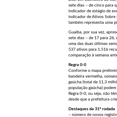
sete dias – de cinco para
indicador de estágio de ev
indicador de Ativos Sobre 
também representa uma pio
Guaíba, por sua vez, apres
sete dias – de 17 para 26
uma das duas últimas sema
537 ativos para 1.516 rec
comparação à semana ante
Regra 0-0
Conforme o mapa prelimina
bandeira vermelha, somand
gaúcha (total de 11,3 milh
população gaúcha) podem a
Regra 0-0, ou seja, não tê
desde que a prefeitura cri
Destaques da 31ª rodada
– número de novos regist