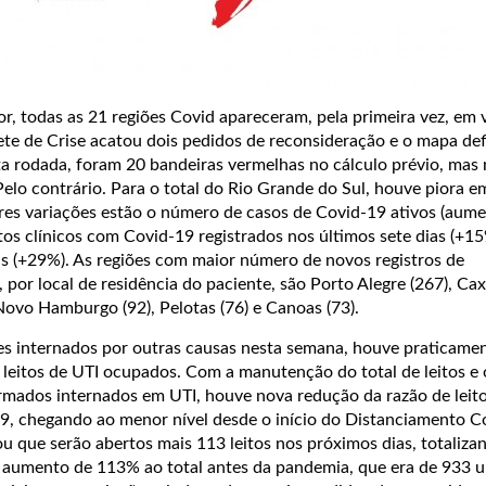
r, todas as 21 regiões Covid apareceram, pela primeira vez, em
ete de Crise acatou dois pedidos de reconsideração e o mapa defi
ta rodada, foram 20 bandeiras vermelhas no cálculo prévio, mas
elo contrário. Para o total do Rio Grande do Sul, houve piora e
ores variações estão o número de casos de Covid-19 ativos (aum
tos clínicos com Covid-19 registrados nos últimos sete dias (+15
as (+29%).
As regiões com maior número de novos registros de
 por local de residência do paciente, são Porto Alegre (267), Cax
Novo Hamburgo (92), Pelotas (76) e Canoas (73).
es internados por outras causas nesta semana, houve praticame
 leitos de UTI ocupados. Com a manutenção do total de leitos e
rmados internados em UTI, houve nova redução da razão de leitos
, chegando ao menor nível desde o início do Distanciamento C
u que serão abertos mais 113 leitos nos próximos dias, totaliza
– aumento de 113% ao total antes da pandemia, que era de 933 u