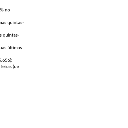
4% no
mas quintas-
s quintas-
uas últimas
.656);
feiras (de