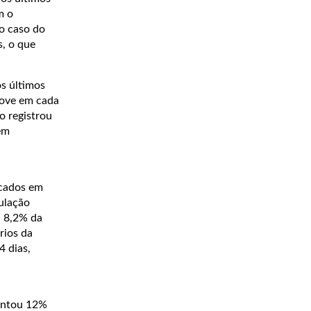
m o
No caso do
s, o que
os últimos
nove em cada
o registrou
em
icados em
ulação
, 8,2% da
rios da
4 dias,
mentou 12%