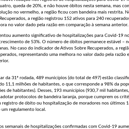
 quatro, queda de 20%, e não houve óbitos nesta semana, mas co
olução no vermelho, a região ficou com bandeira mais restrita. 
Recuperados, a região registrou 152 ativos para 240 recuperado
ra no valor dado pela razão em comparação à semana anterior.
entou aumento significativo de hospitalizações para Covid-19 n
, crescimento de 53%. O número de óbitos permanece estável – 
nas. No caso do indicador de Ativos Sobre Recuperados, a regiã
uperados, representando uma melhora no valor dado pela razão 
rior.
r da 31ª rodada, 489 municípios (do total de 497) estão classif
o 11,1 milhões de habitantes, o que corresponde a 98% da pop
ões de habitantes). Desses, 193 municípios (930,7 mil habitantes
dotar protocolos de bandeira laranja, porque cumprem os crité
m registro de óbito ou hospitalização de moradores nos últimos 1
e um regulamento local.
ros semanais de hospitalizações confirmadas com Covid-19 au