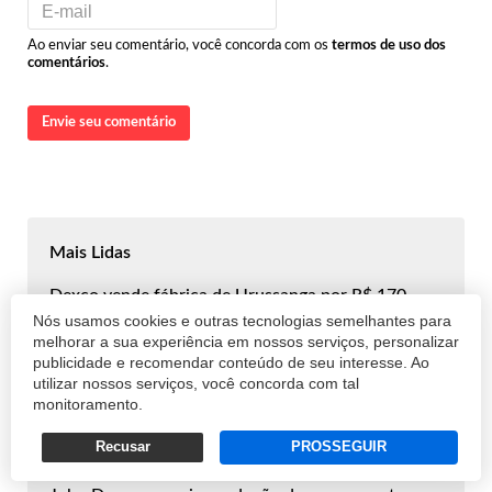
Ao enviar seu comentário, você concorda com os
termos de uso dos
comentários
.
Envie seu comentário
Mais Lidas
Dexco vende fábrica de Urussanga por R$ 170
Nós usamos cookies e outras tecnologias semelhantes para
milhões
melhorar a sua experiência em nossos serviços, personalizar
publicidade e recomendar conteúdo de seu interesse. Ao
utilizar nossos serviços, você concorda com tal
Marca grega de skincare abre primeira loja física do
monitoramento.
Brasil em Curitiba
Recusar
PROSSEGUIR