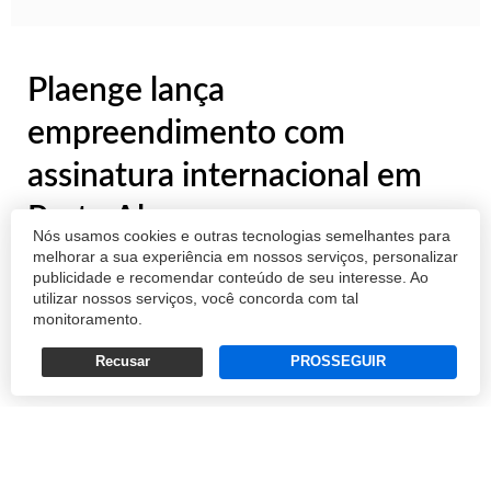
Plaenge lança
empreendimento com
assinatura internacional em
Porto Alegre
Nós usamos cookies e outras tecnologias semelhantes para
melhorar a sua experiência em nossos serviços, personalizar
Com entrega prevista para 2028, Edition
publicidade e recomendar conteúdo de seu interesse. Ao
Moinhos tem VGV de R$ 200 milhões
utilizar nossos serviços, você concorda com tal
monitoramento.
COMERCIAL
Recusar
PROSSEGUIR
26/12/2024 17:24