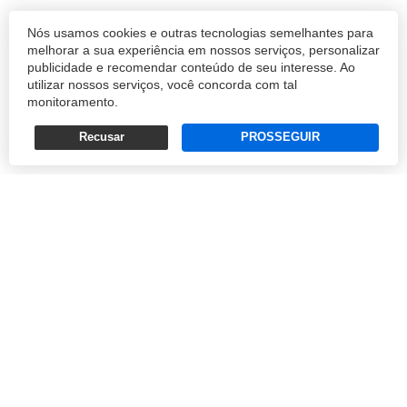
Digite a chamada da notícia aqui. Seja breve
Nós usamos cookies e outras tecnologias semelhantes para
e utilize poucas palavras. Obs.: está chamada
melhorar a sua experiência em nossos serviços, personalizar
publicidade e recomendar conteúdo de seu interesse. Ao
não será exibida na página da notícia.
utilizar nossos serviços, você concorda com tal
monitoramento.
COMERCIAL
Recusar
PROSSEGUIR
05/12/2024 17:08
Nascida em terras gaúchas, a Gerdau, maior empresa
brasileira produtora de aço, tem assumido um papel de