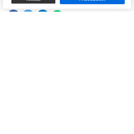
Q
uem não guarda na memória o pão quentinho com