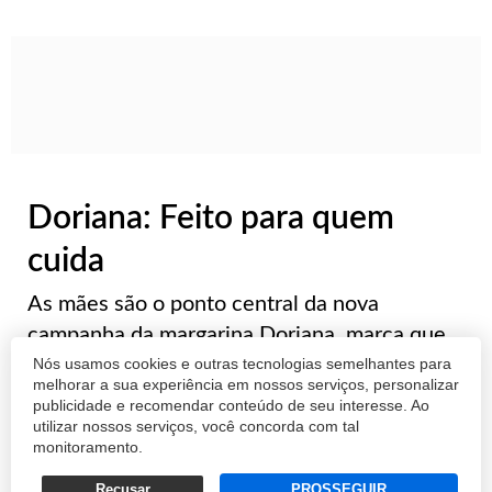
Doriana: Feito para quem
cuida
As mães são o ponto central da nova
campanha da margarina Doriana, marca que
soube dialogar com todos os tipos de famílias
Nós usamos cookies e outras tecnologias semelhantes para
melhorar a sua experiência em nossos serviços, personalizar
brasileiras ao longo de sua trajetória
publicidade e recomendar conteúdo de seu interesse. Ao
utilizar nossos serviços, você concorda com tal
monitoramento.
COMERCIAL
18/05/2026 09:00
Recusar
PROSSEGUIR