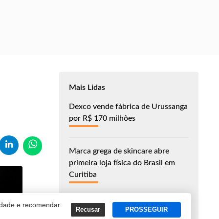
Mais Lidas
Dexco vende fábrica de Urussanga
por R$ 170 milhões
Marca grega de skincare abre
primeira loja física do Brasil em
Curitiba
cidade e recomendar
John Deere anuncia produção de
Recusar
PROSSEGUIR
componentes eletrônicos no Brasil