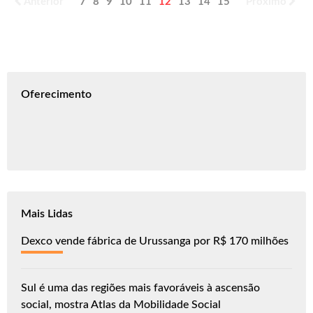
Anterior
7
8
9
10
11
12
13
14
15
16
Próximo
Oferecimento
Mais Lidas
Dexco vende fábrica de Urussanga por R$ 170 milhões
Sul é uma das regiões mais favoráveis à ascensão
social, mostra Atlas da Mobilidade Social