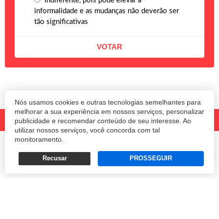
Indiferente, pois pode elevar a
informalidade e as mudanças não deverão ser
tão significativas
Nós usamos cookies e outras tecnologias semelhantes para
melhorar a sua experiência em nossos serviços, personalizar
publicidade e recomendar conteúdo de seu interesse. Ao
utilizar nossos serviços, você concorda com tal
monitoramento.
© 2020 Revista Amanhã.
Todos os direitos reservados.
Desenvolvido por
Recusar
PROSSEGUIR
Termos e Políticas de Uso
Privacidade