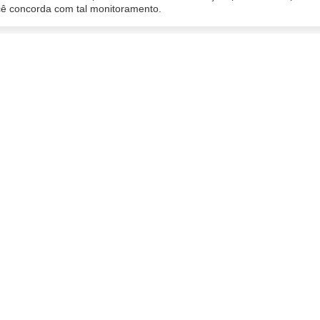
ocê concorda com tal monitoramento.
ado
06/02/2020 16:32