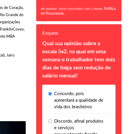
is de Coração,
Ao assinar, você concorda com a nossa
Política
de Privacidade
.
 Rio Grande do
organizações
 FranklinCovey,
Enquete
mente MBA
Qual sua opinião sobre a
escala 5x2, na qual em uma
l), Jairo
semana o trabalhador tem dois
dias de folga sem redução do
salário mensal?
Concordo, pois
aumentará a qualidade de
vida dos brasileiros
Discordo, afinal produtos
e serviços