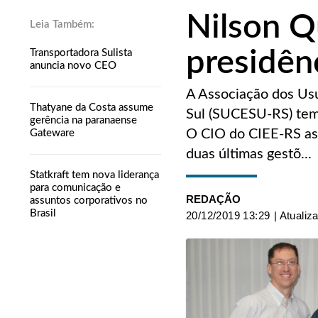
Nilson Q
presidê
Transportadora Sulista
anuncia novo CEO
A Associação dos Usu
Thatyane da Costa assume
Sul (SUCESU-RS) tem 
gerência na paranaense
O CIO do CIEE-RS as
Gateware
duas últimas gestõ...
Statkraft tem nova liderança
para comunicação e
REDAÇÃO
assuntos corporativos no
Brasil
20/12/2019 13:29
| Atualiz