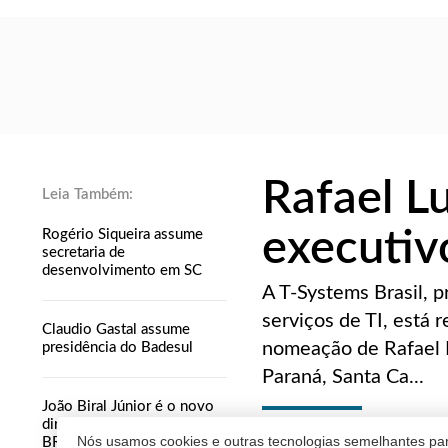
Rafael L
executiv
Rogério Siqueira assume
secretaria de
desenvolvimento em SC
A T-Systems Brasil, p
serviços de TI, está 
Claudio Gastal assume
nomeação de Rafael L
presidência do Badesul
Paraná, Santa Ca...
João Biral Júnior é o novo
diretor administrativo do
REDAÇÃO
Nós usamos cookies e outras tecnologias semelhantes par
BRDE