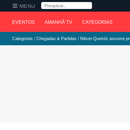
Pesquisa
MENU
EVENTOS
AMANHÃ TV
CATEGORIAS
Categorias
Chegadas & Partidas
Nilson Queiróz assume 