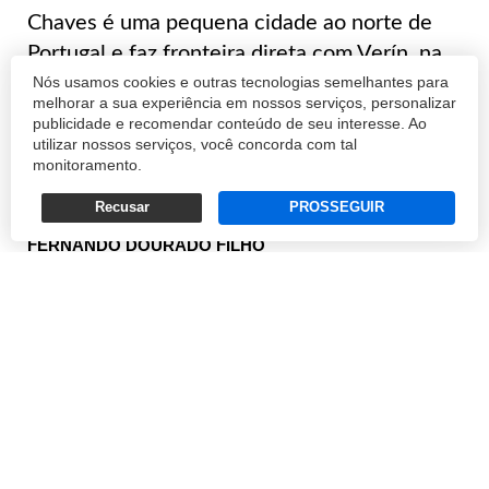
Chaves é uma pequena cidade ao norte de
Portugal e faz fronteira direta com Verín, na
Nós usamos cookies e outras tecnologias semelhantes para
Espanha. Ambas compartilham o conceito de
melhorar a sua experiência em nossos serviços, personalizar
Eurocidade, ou seja, as municipalidades vão
publicidade e recomendar conteúdo de seu interesse. Ao
atrás de competências complementares já
utilizar nossos serviços, você concorda com tal
monitoramento.
que os moradores podem usufruir na viz...
Recusar
PROSSEGUIR
FERNANDO DOURADO FILHO
14/12/2015 20:25